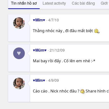
Tin nhắn hồ sơ
Latest activity
Các bài đăng
Giới 
♥Mĩm♥
4/7/10
Thằng nhóc này , đi đâu mất biệt
♥Mũm♥
21/12/09
♥
Mai bay rồi đấy . Cố lên em nhé :-*
♥Mĩm♥
4/9/09
Cáo cáo . Nick nhóc đâu ?
Share hình c