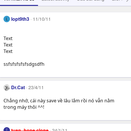
lopt9th3
11/10/11
L
Text
Text
Text
ssfsfsfsfsfsdgsdfh
Dr.Cat
23/4/11
Chẳng nhớ, cái này save về lâu lắm rồi nó vẫn nằm
trong máy thôi ^^!
tuan_hope clone
24/1/11
T