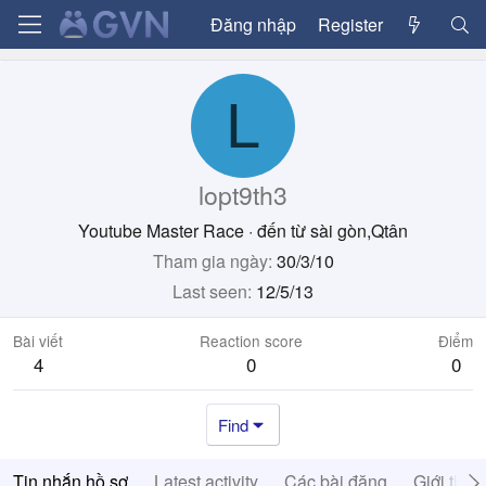
Đăng nhập
Register
L
lopt9th3
Youtube Master Race
·
đến từ
sài gòn,Qtân
Tham gia ngày
30/3/10
Last seen
12/5/13
Bài viết
Reaction score
Điểm
4
0
0
Find
Tin nhắn hồ sơ
Latest activity
Các bài đăng
Giới thiệ