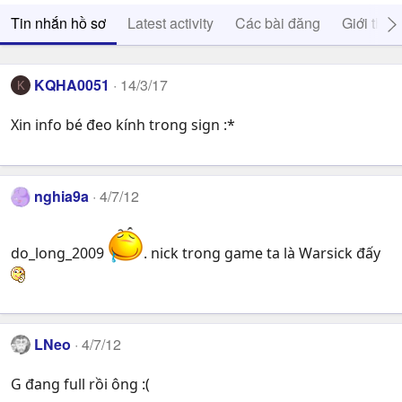
Tin nhắn hồ sơ
Latest activity
Các bài đăng
Giới thiệ
KQHA0051
14/3/17
K
Xin info bé đeo kính trong sign :*
nghia9a
4/7/12
do_long_2009
. nick trong game ta là Warsick đấy
LNeo
4/7/12
G đang full rồi ông :(