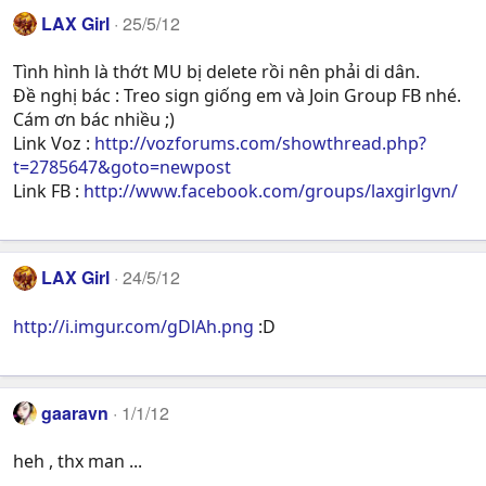
LAX Girl
25/5/12
Tình hình là thớt MU bị delete rồi nên phải di dân.
Đề nghị bác : Treo sign giống em và Join Group FB nhé.
Cám ơn bác nhiều ;)
Link Voz :
http://vozforums.com/showthread.php?
t=2785647&goto=newpost
Link FB :
http://www.facebook.com/groups/laxgirlgvn/
LAX Girl
24/5/12
http://i.imgur.com/gDlAh.png
:D
gaaravn
1/1/12
heh , thx man ...