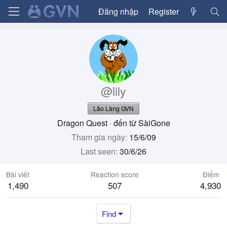
Đăng nhập
Register
@lily
Lão Làng GVN
Dragon Quest
·
đến từ
SàiGone
Tham gia ngày
15/6/09
Last seen
30/6/26
Bài viết
Reaction score
Điểm
1,490
507
4,930
Find