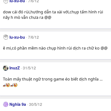
lu-xu-bu
7/6/12
dow cái đó rùi,hướng dẫn ta xài với,chụp tấm hình rùi
nãy h mò vẫn chưa ra @@
lu-xu-bu
7/6/12
ê mi,có phần mềm nào chụp hình rùi dịch ra chữ ko @@
InuzZ
31/5/12
Toàn mấy thuật ngữ trong game éo biết dịch nghĩa ...
Nghĩa 9a
30/5/12