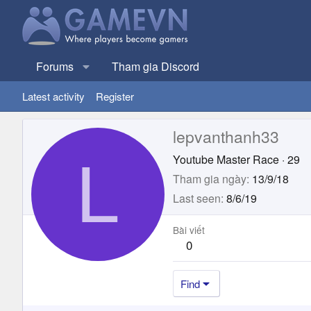
Forums
Tham gia Discord
Latest activity
Register
lepvanthanh33
L
Youtube Master Race
·
29
Tham gia ngày
13/9/18
Last seen
8/6/19
Bài viết
0
Find