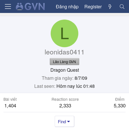
Đăng nhập
Register
L
leonidas0411
Lão Làng GVN
Dragon Quest
Tham gia ngày
8/7/09
Last seen
Hôm nay lúc 01:48
Bài viết
Reaction score
Điểm
1,404
2,333
5,330
Find