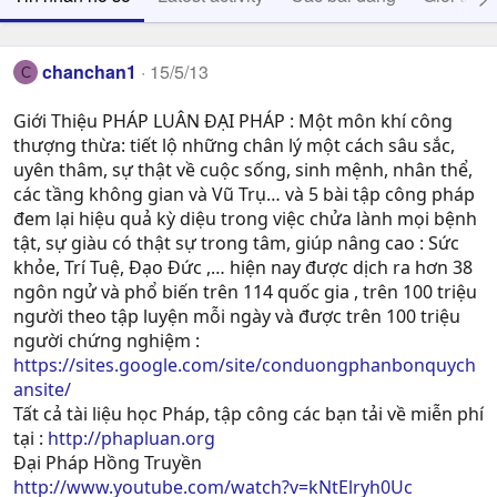
chanchan1
15/5/13
C
Giới Thiệu PHÁP LUÂN ĐẠI PHÁP : Một môn khí công
thượng thừa: tiết lộ những chân lý một cách sâu sắc,
uyên thâm, sự thật về cuộc sống, sinh mệnh, nhân thể,
các tầng không gian và Vũ Trụ… và 5 bài tập công pháp
đem lại hiệu quả kỳ diệu trong việc chửa lành mọi bệnh
tật, sự giàu có thật sự trong tâm, giúp nâng cao : Sức
khỏe, Trí Tuệ, Ðạo Ðức ,… hiện nay được dịch ra hơn 38
ngôn ngử và phổ biến trên 114 quốc gia , trên 100 triệu
người theo tập luyện mỗi ngày và được trên 100 triệu
người chứng nghiệm :
https://sites.google.com/site/conduongphanbonquych
ansite/
Tất cả tài liệu học Pháp, tập công các bạn tải về miễn phí
tại :
http://phapluan.org
Đại Pháp Hồng Truyền
http://www.youtube.com/watch?v=kNtElryh0Uc