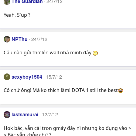
The Guardian
24/7/12
Yeah, S'up ?
NPThu
24/7/12
Cậu nào gửi thơ lên wall nhà mình đây
sexyboy1504
15/7/12
S
Có chứ ông! Mà ko thích lắm! DOTA 1 still the best
lastsamurai
12/7/12
Hok bác, vẫn cài tron gmáy đây nì nhưng ko đụng vào >
< Bác vẫn khỏe chứ ?