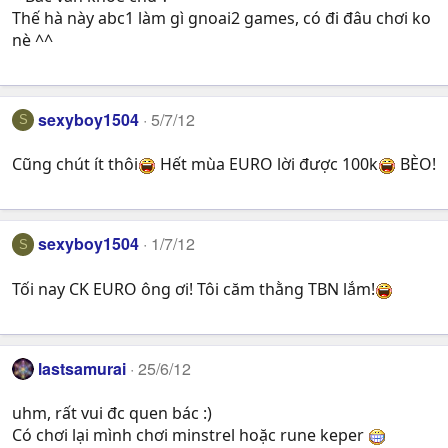
Thế hà này abc1 làm gì gnoai2 games, có đi đâu chơi ko
nè ^^
sexyboy1504
5/7/12
S
Cũng chút ít thôi
Hết mùa EURO lời được 100k
BÈO!
sexyboy1504
1/7/12
S
Tối nay CK EURO ông ơi! Tôi căm thằng TBN lắm!
lastsamurai
25/6/12
uhm, rất vui đc quen bác :)
Có chơi lại mình chơi minstrel hoặc rune keper