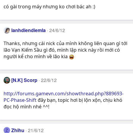
có gài trong máy nhưng ko chơi bác ah :)
lanhdiendiemla
24/6/12
Thanks, nhưng cái nick của mình không liên quan gì tới
lão Vạn Kiếm Sầu gì đó, mình lập nick này rồi mới có
người kể cho mình về lão kia
[N.K] Scorp
22/6/12
http://forums.gamevn.com/showthread.php?889693-
PC-Phase-Shift
đây bạn, topic hơi bị lộn xộn, chịu khó
đọc hộ mình nhé ^^!
Zhihu
21/6/12
Z