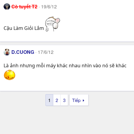
Cò tuyết T2
19/6/12
Cậu Làm Giỏi Lắm
D.CUONG
17/6/12
Là ảnh nhưng mỗi máy khác nhau nhìn vào nó sẽ khác
1
2
3
Tiếp