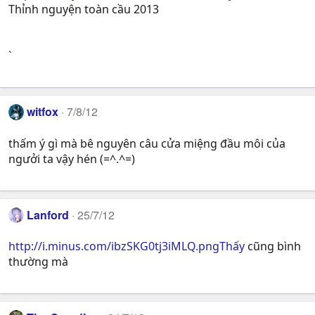
Thỉnh nguyện toàn cầu 2013
`
witfox
7/8/12
thấm ý gì mà bê nguyên câu cửa miệng đầu môi của
ngưởi ta vậy hén (=^.^=)
Lanford
25/7/12
http://i.minus.com/ibzSKG0tj3iMLQ.pngThấy
cũng bình
thường mà