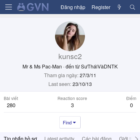
Đăng nhập
Register
kunsc2
Mr & Ms Pac-Man
·
đến từ
SưTháiVàDNTK
Tham gia ngày
27/3/11
Last seen
23/10/13
Bài viết
Reaction score
Điểm
280
3
0
Find
Tin nhắn hồ sơ
Latest activity
Các bài đăng
Giới thiệ