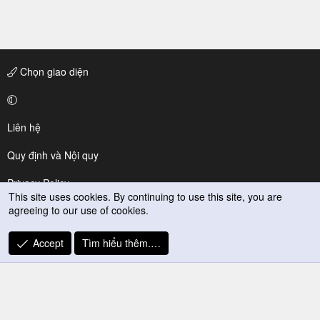
Chọn giao diện
Liên hệ
Quy định và Nội quy
Privacy Policy
This site uses cookies. By continuing to use this site, you are
agreeing to our use of cookies.
Trợ giúp
R
Accept
Tìm hiểu thêm.…
S
S