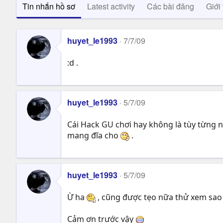
Tin nhắn hồ sơ
Latest activity
Các bài đăng
Giới 
huyet_le1993
7/7/09
:d .
huyet_le1993
5/7/09
Cái Hack GU chơi hay không là tùy từng 
mang đĩa cho
.
huyet_le1993
5/7/09
Ừ ha
, cũng được tẹo nữa thử xem sao 
Cảm ơn trước vậy