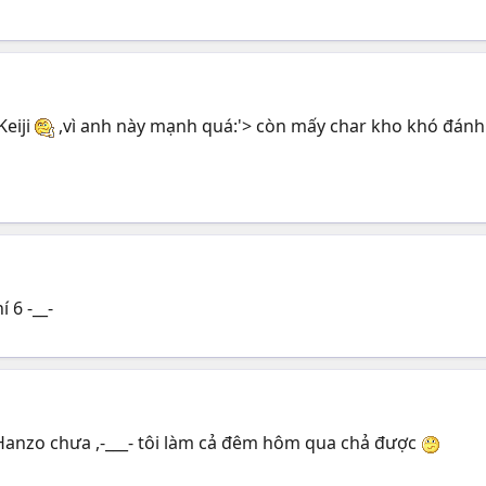
Keiji
,vì anh này mạnh quá:'> còn mấy char kho khó đánh 
 6 -__-
 Hanzo chưa ,-___- tôi làm cả đêm hôm qua chả được