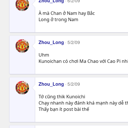
Zhou_Long
6/2/09
À mà Chan ở Nam hay Bắc
Long ở trong Nam
Zhou_Long
5/2/09
Uhm
Kunoichan có chơi Ma Chao với Cao Pi nh
Zhou_Long
5/2/09
Tớ cũng thik Kunoichi
Chạy nhanh này đánh khá mạnh này dễ t
Thấy bạn ít post bài thế