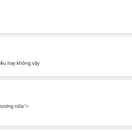
iều hay không vậy
hương nữa:'>