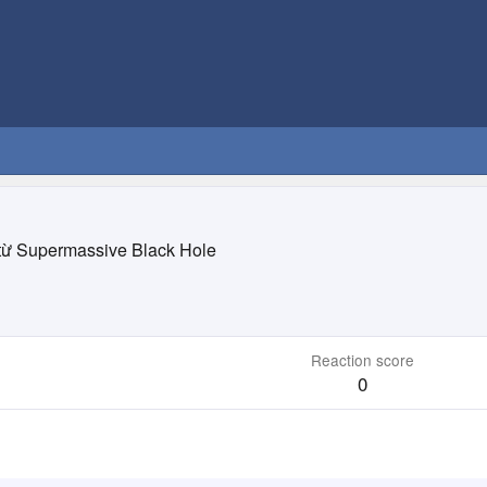
từ
Supermassive Black Hole
Reaction score
0