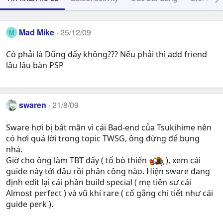
Mad Mike
25/12/09
M
Có phải là Dũng đấy không??? Nếu phải thì add friend
lâu lâu bàn PSP
swaren
21/8/09
Sware hơi bị bất mãn vì cái Bad-end của Tsukihime nên
có hơi quá lời trong topic TWSG, ông đừng để bụng
nhá.
Giờ cho ông làm TBT đấy ( tổ bò thiến
), xem cái
guide này tới đâu rồi phân công nào. Hiện sware đang
định edit lại cái phần build special ( mẹ tiên sư cái
Almost perfect ) và vũ khí rare ( cố gắng chi tiết như cái
guide perk ).