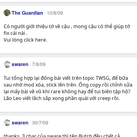
The Guardian
10/8/09
Có người giới thiệu tớ về cậu , mong cậu có thể giúp tớ
fix cái nài .
Vui lòng click here.
swaren
7/8/09
Tui tổng hợp lại đống bài viết trên topic TWSG, để bữa
sau nhờ mod xóa, stick lên trên. Ông copy rồi chỉnh sửa
lại mấy bài về vũ khí rare không hay để tui biên tập hộ?
Lão Leo viết lắch sắp xong phần quái với creep rồi.
swaren
30/7/09
thanks, 3 char của sware thì tên Butch đều chết cả.