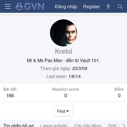
Đăng nhập
Register
Kretol
Mr & Ms Pac-Man
·
đến từ
Vault 101.
Tham gia ngày
23/3/09
Last seen
1/6/14
Bài viết
Reaction score
Điểm
166
0
0
Find
Tin nhắn hồ sơ
Latest activity
Các bài đăng
Giới thiệ