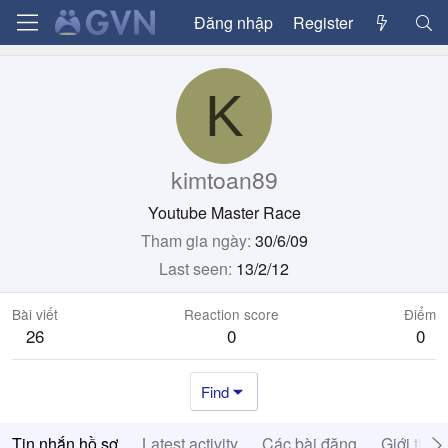
Đăng nhập
Register
K
kimtoan89
Youtube Master Race
Tham gia ngày
30/6/09
Last seen
13/2/12
Bài viết
Reaction score
Điểm
26
0
0
Find
Tin nhắn hồ sơ
Latest activity
Các bài đăng
Giới thiệ