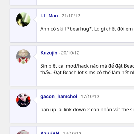
I.T_Man
21/10/12
Anh có skill *bearhug*. Lo gì chết đói em 
Kazujin
20/10/12
Sin biết cái mod/hack nào mà để đặt Beac
thấy...Đặt Beach lot sims có thể làm hết
gacon_hamchoi
17/10/12
bạn up lại link down 2 con nhân vật the s
AzuriVN
14/10/12