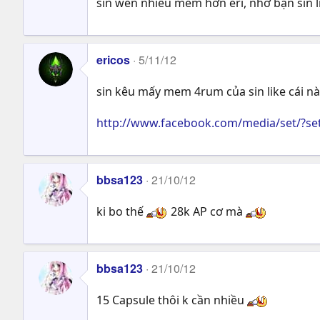
sin wen nhiều mem hơn eri, nhờ bạn sin lin
ericos
5/11/12
sin kêu mấy mem 4rum của sin like cái nà
http://www.facebook.com/media/set/?s
bbsa123
21/10/12
ki bo thế
28k AP cơ mà
bbsa123
21/10/12
15 Capsule thôi k cần nhiều