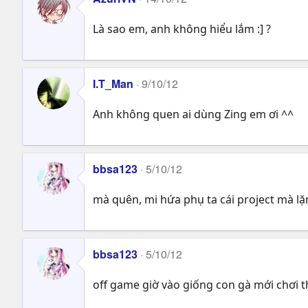
Là sao em, anh không hiểu lắm :] ?
I.T_Man
9/10/12
Anh không quen ai dùng Zing em ơi ^^
bbsa123
5/10/12
mà quên, mi hứa phụ ta cái project mà l
bbsa123
5/10/12
off game giờ vào giống con gà mới chơi th