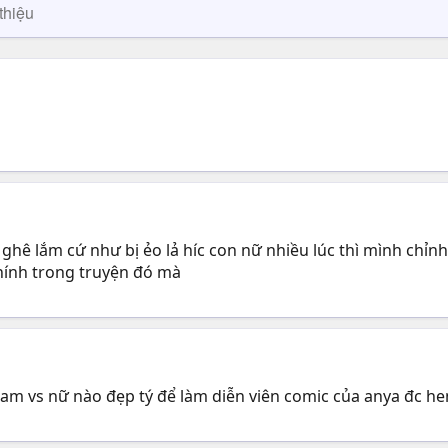
thiệu
ghê lắm cứ như bị ẻo lả híc con nữ nhiều lúc thì mình chỉnh
hính trong truyện đó mà
nam vs nữ nào đẹp tý để làm diễn viên comic của anya đc h