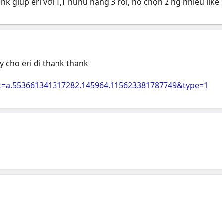
k giúp eri với T,T huhu hạng 3 rồi, nó chọn 2 ng nhiều like 
y cho eri đi thank thank
et=a.553661341317282.145964.115623381787749&type=1