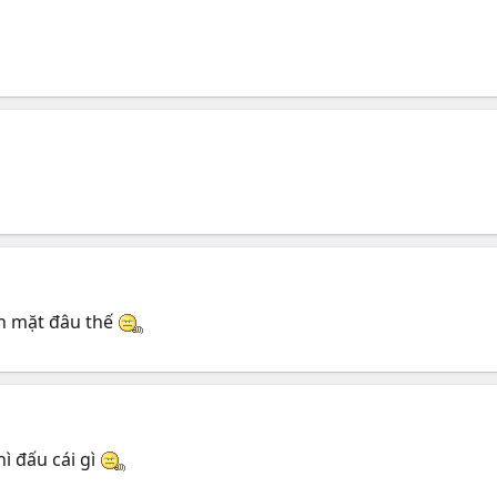
ặn mặt đâu thế
ì đấu cái gì