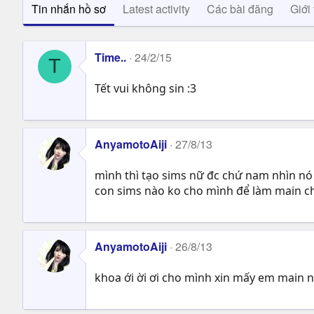
Tin nhắn hồ sơ
Latest activity
Các bài đăng
Giới 
Time..
24/2/15
T
Tết vui không sin :3
AnyamotoAiji
27/8/13
mình thì tạo sims nữ đc chứ nam nhìn nó 
con sims nào ko cho mình để làm main c
AnyamotoAiji
26/8/13
khoa ới ời ơi cho mình xin mấy em main 