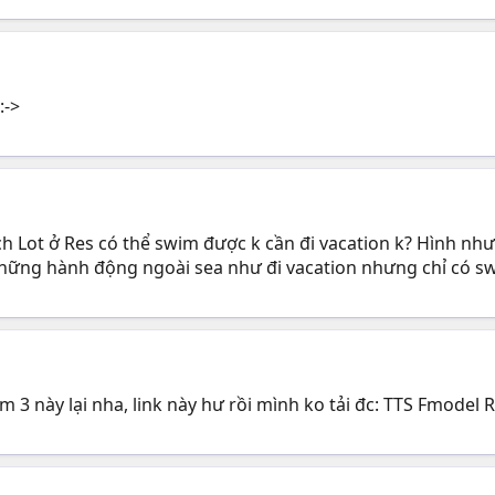
:->
h Lot ở Res có thể swim được k cần đi vacation k? Hình như
 những hành động ngoài sea như đi vacation nhưng chỉ có swi
im 3 này lại nha, link này hư rồi mình ko tải đc: TTS Fmodel