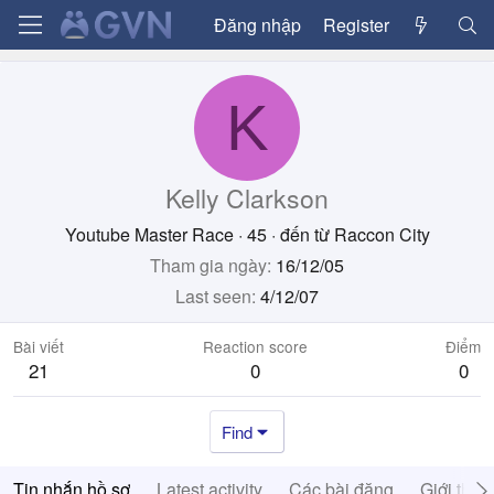
Đăng nhập
Register
K
Kelly Clarkson
Youtube Master Race
·
45
·
đến từ
Raccon City
Tham gia ngày
16/12/05
Last seen
4/12/07
Bài viết
Reaction score
Điểm
21
0
0
Find
Tin nhắn hồ sơ
Latest activity
Các bài đăng
Giới thiệ