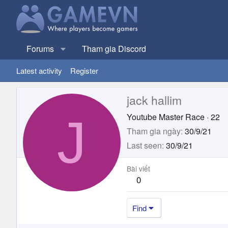
Forums
Tham gia Discord
Latest activity
Register
jack hallim
J
Youtube Master Race
·
22
Tham gia ngày
30/9/21
Last seen
30/9/21
Bài viết
0
Find