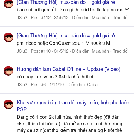
[Gian Thương Hội] mua-bán đồ = gold giá rẻ
bác nói hơi quá rồi :D có gì thì add battle tag nc mà ^^
J3lu3
Post #112
31/5/12
Diễn đàn:
Mua bán - Trao đổi
[Gian Thương Hội] mua-bán đồ = gold giá rẻ
pm inbox hoặc ConCua#1256 1 M 400k 3 M
J3lu3
Post #110
31/5/12
Diễn đàn:
Mua bán - Trao đổi
Hướng dẫn làm Cabal Offline + Update (Video)
có chạy trên wins 7 64b k chủ thớt ơi
J3lu3
Post #6
1/11/10
Diễn đàn:
Cabal
Khu vực mua bán, trao đổi máy móc, linh-phụ kiện
PSP
Đang có 1 con 2k full nữa, hình thức đẹp (đã dán
skin, thích thì bóc ra), đã mở vệ sinh, mọi thứ trong
máy đều zin(dắt thợ kiểm tra nhé) analog k trôi thẻ