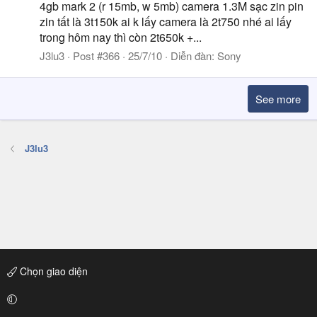
4gb mark 2 (r 15mb, w 5mb) camera 1.3M sạc zin pin
zin tất là 3t150k ai k lấy camera là 2t750 nhé ai lấy
trong hôm nay thì còn 2t650k +...
J3lu3
Post #366
25/7/10
Diễn đàn:
Sony
See more
J3lu3
Chọn giao diện