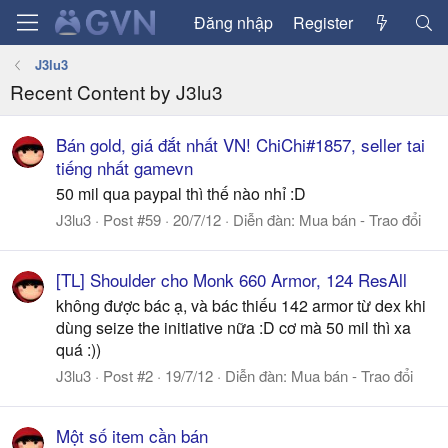
Đăng nhập
Register
J3lu3
Recent Content by J3lu3
Bán gold, giá đắt nhất VN! ChiChi#1857, seller tai
tiếng nhất gamevn
50 mil qua paypal thì thế nào nhỉ :D
J3lu3
Post #59
20/7/12
Diễn đàn:
Mua bán - Trao đổi
[TL] Shoulder cho Monk 660 Armor, 124 ResAll
không được bác ạ, và bác thiếu 142 armor từ dex khi
dùng seize the initiative nữa :D cơ mà 50 mil thì xa
quá :))
J3lu3
Post #2
19/7/12
Diễn đàn:
Mua bán - Trao đổi
Một số item cần bán