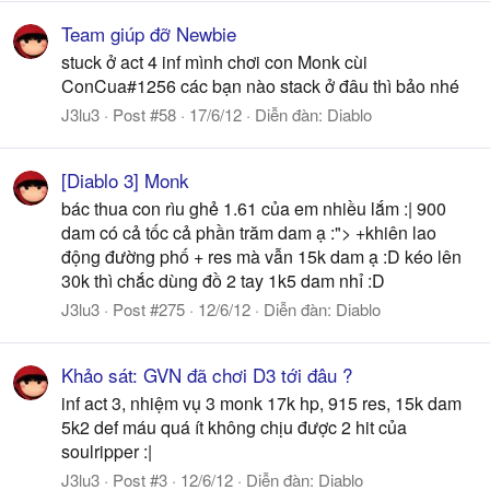
Team giúp đỡ Newbie
stuck ở act 4 inf mình chơi con Monk cùi
ConCua#1256 các bạn nào stack ở đâu thì bảo nhé
J3lu3
Post #58
17/6/12
Diễn đàn:
Diablo
[Diablo 3] Monk
bác thua con rìu ghẻ 1.61 của em nhiều lắm :| 900
dam có cả tốc cả phần trăm dam ạ :"> +khiên lao
động đường phố + res mà vẫn 15k dam ạ :D kéo lên
30k thì chắc dùng đồ 2 tay 1k5 dam nhỉ :D
J3lu3
Post #275
12/6/12
Diễn đàn:
Diablo
Khảo sát: GVN đã chơi D3 tới đâu ?
inf act 3, nhiệm vụ 3 monk 17k hp, 915 res, 15k dam
5k2 def máu quá ít không chịu được 2 hit của
soulripper :|
J3lu3
Post #3
12/6/12
Diễn đàn:
Diablo