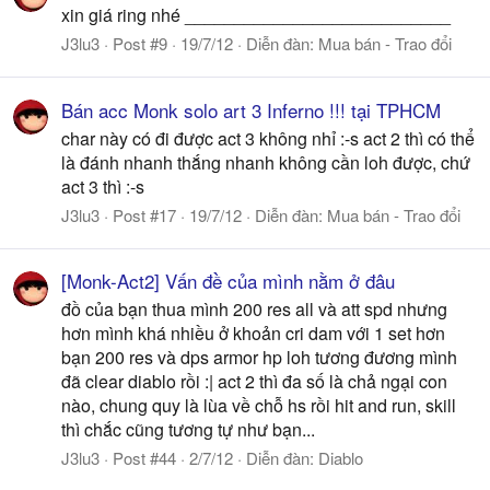
xin giá ring nhé ___________________________
J3lu3
Post #9
19/7/12
Diễn đàn:
Mua bán - Trao đổi
Bán acc Monk solo art 3 Inferno !!! tại TPHCM
char này có đi được act 3 không nhỉ :-s act 2 thì có thể
là đánh nhanh thắng nhanh không cần loh được, chứ
act 3 thì :-s
J3lu3
Post #17
19/7/12
Diễn đàn:
Mua bán - Trao đổi
[Monk-Act2] Vấn đề của mình nằm ở đâu
đồ của bạn thua mình 200 res all và att spd nhưng
hơn mình khá nhiều ở khoản cri dam với 1 set hơn
bạn 200 res và dps armor hp loh tương đương mình
đã clear diablo rồi :| act 2 thì đa số là chả ngại con
nào, chung quy là lùa về chỗ hs rồi hit and run, skill
thì chắc cũng tương tự như bạn...
J3lu3
Post #44
2/7/12
Diễn đàn:
Diablo