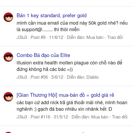
Bán 1 key standard, prefer gold
mình cần mua email của mod này 50k gold nhé? nếu
là support@......... thì thôi miễn
J3lu3
Post #9
11/6/12
Diễn đàn:
Mua bán - Trao đổi
Combo Bá đạo của Elite
illusion extra health molten plague còn chỗ nào để
đứng không hả các bác =))
J3lu3
Post #56
5/6/12
Diễn đàn:
Diablo
[Gian Thương Hội] mua-bán đồ = gold giá rẻ
các bạn cứ add nick trả giá thoải mái nhé, mình hoan
nghênh :) gạch đá bao nhiêu xin nhânk hết :D
J3lu3
Post #116
31/5/12
Diễn đàn:
Mua bán - Trao đổi