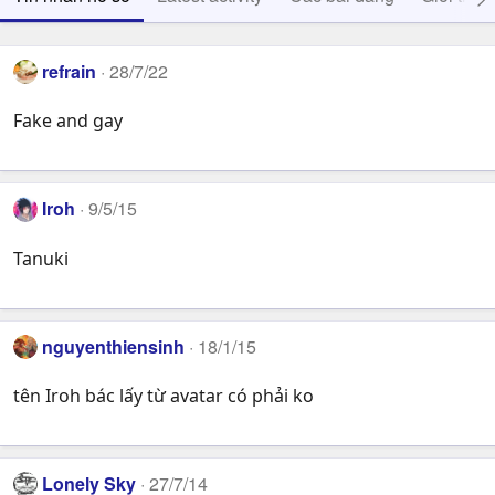
refrain
28/7/22
Fake and gay
Iroh
9/5/15
Tanuki
nguyenthiensinh
18/1/15
tên Iroh bác lấy từ avatar có phải ko
Lonely Sky
27/7/14