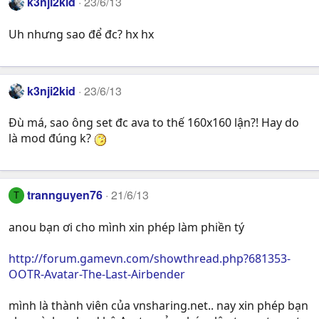
k3nji2kid
23/6/13
Uh nhưng sao để đc? hx hx
k3nji2kid
23/6/13
Đù má, sao ông set đc ava to thế 160x160 lận?! Hay do
là mod đúng k?
trannguyen76
21/6/13
T
anou bạn ơi cho mình xin phép làm phiền tý
http://forum.gamevn.com/showthread.php?681353-
OOTR-Avatar-The-Last-Airbender
mình là thành viên của vnsharing.net.. nay xin phép bạn