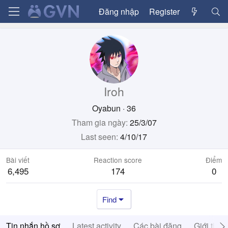
Đăng nhập
Register
Iroh
Oyabun
·
36
Tham gia ngày
25/3/07
Last seen
4/10/17
Bài viết
Reaction score
Điểm
6,495
174
0
Find
Tin nhắn hồ sơ
Latest activity
Các bài đăng
Giới thiệ