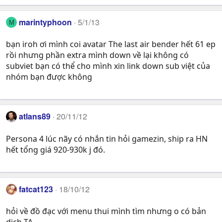
marintyphoon
5/1/13
M
bạn iroh ơi mình coi avatar The last air bender hết 61 ep
rồi nhưng phần extra mình down về lại không có
subviet bạn có thể cho mình xin link down sub việt của
nhóm bạn được không
atlans89
20/11/12
Persona 4 lúc nãy có nhắn tin hỏi gamezin, ship ra HN
hết tổng giá 920-930k j đó.
fatcat123
18/10/12
hỏi về đồ đạc với menu thui mình tìm nhưng o có bản