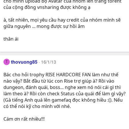
cho mình upload bộ Avatar của nhóm lên trang torent
của cộng đồng vnsharing được không ạ
à, tất nhiên, mọi yêu cầu hay credit của nhóm mình sẽ
giữa nguyên ... mong được sự hồi âm
thân ái
thovuong85
16/1/13
T
Bác cho hỏi trophy RISE HARDCORE FAN làm như thế
nào vậy? Bắt đầu từ lúc con Rise trợ giúp à? Rồi vào
dungeon, đánh quái, boss... nghe xem nó nói cái gì thì
làm theo à? Rồi còn check Status của quái để làm gì vậy?
(Gà tiếng Anh quá lên gamefaq đọc không hiều :(). Nếu
có thể nói kỹ cho mình với nhé.
Cám ơn rất nhiều!!!