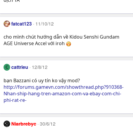
dịch TA
fatcat123
11/10/12
cho mình chút hướng dẫn về Kidou Senshi Gundam
AGE Universe Accel với iroh
cattrieu
12/8/12
C
bạn Bazzani có uy tín ko vậy mod?
http://forums.gamevn.com/showthread.php?910368-
Nhan-ship-hang-tren-amazon-com-va-ebay-com-chi-
phi-rat-re-
Niarbrebyc
30/6/12