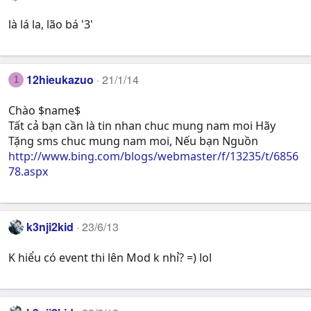
là lá la, lão bá '3'
12hieukazuo
21/1/14
1
Chào $name$
Tất cả bạn cần là tin nhan chuc mung nam moi Hãy
Tặng sms chuc mung nam moi, Nếu bạn Nguồn
http://www.bing.com/blogs/webmaster/f/13235/t/6856
78.aspx
k3nji2kid
23/6/13
K hiểu có event thi lên Mod k nhỉ? =) lol