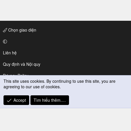
Chọn giao diện
Liên hệ
Quy định và Nội quy
Privacy Policy
This site uses cookies. By continuing to use this site, you are
agreeing to our use of cookies.
Trợ giúp
R
Accept
Tìm hiểu thêm.…
S
S