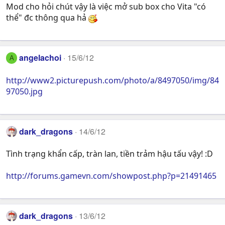
Mod cho hỏi chút vậy là việc mở sub box cho Vita "có
thể" đc thông qua hả
angelachoi
15/6/12
A
http://www2.picturepush.com/photo/a/8497050/img/84
97050.jpg
dark_dragons
14/6/12
Tình trạng khẩn cấp, tràn lan, tiền trảm hậu tấu vậy! :D
http://forums.gamevn.com/showpost.php?p=21491465
dark_dragons
13/6/12