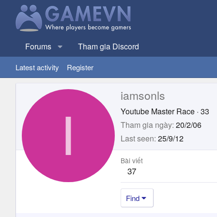
Forums
Tham gia Discord
Latest activity
Register
iamsonls
I
Youtube Master Race
·
33
Tham gia ngày
20/2/06
Last seen
25/9/12
Bài viết
37
Find