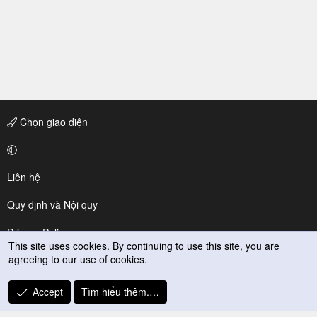
Chọn giao diện
Liên hệ
Quy định và Nội quy
Privacy Policy
This site uses cookies. By continuing to use this site, you are
agreeing to our use of cookies.
Trợ giúp
R
Accept
Tìm hiểu thêm.…
S