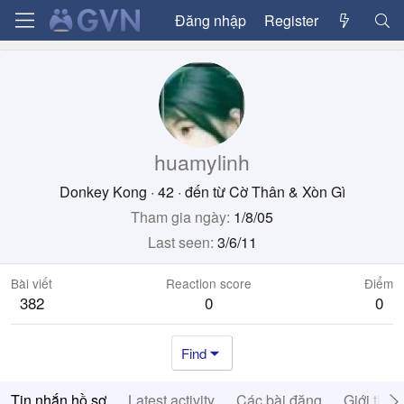
Đăng nhập
Register
huamylinh
Donkey Kong
·
42
·
đến từ
Cờ Thân & Xòn Gì
Tham gia ngày
1/8/05
Last seen
3/6/11
Bài viết
Reaction score
Điểm
382
0
0
Find
Tin nhắn hồ sơ
Latest activity
Các bài đăng
Giới thiệ