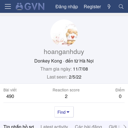
Đăng nhập
Register
hoanganhduy
Donkey Kong
·
đến từ
Hà Nọi
Tham gia ngày
11/7/08
Last seen
2/5/22
Bài viết
Reaction score
Điểm
490
2
0
Find
Tin nhắn hồ sơ
Latest activity
Các bài đăng
Giới thiệ