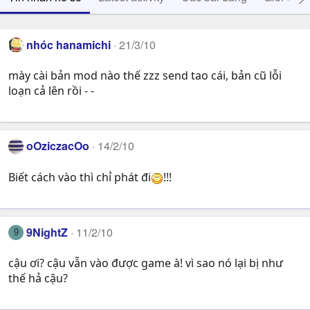
nhóc hanamichi
21/3/10
mày cài bản mod nào thế zzz send tao cái, bản cũ lỗi
loạn cả lên rồi - -
oOziczacOo
14/2/10
Biết cách vào thì chỉ phát đi
!!!
9NightZ
11/2/10
9
cậu ơi? cậu vẫn vào được game à! vì sao nó lại bị như
thế hả cậu?