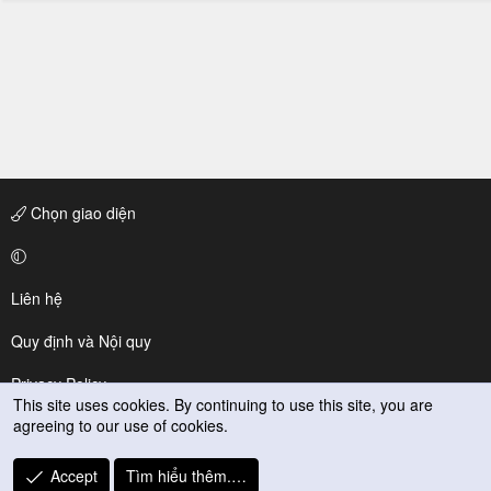
Chọn giao diện
Liên hệ
Quy định và Nội quy
Privacy Policy
This site uses cookies. By continuing to use this site, you are
agreeing to our use of cookies.
Trợ giúp
R
Accept
Tìm hiểu thêm.…