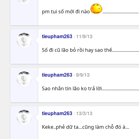
pm tui số mới đi nào
.............................
tieupham263
11/9/13
Số đi cũ lão bỏ rồi hay sao thế......................
tieupham263
9/9/13
Sao nhắn tin lão ko trả lời..................................
tieupham263
13/3/13
Keke..phẻ dữ ta...cũng làm chỗ đó à...