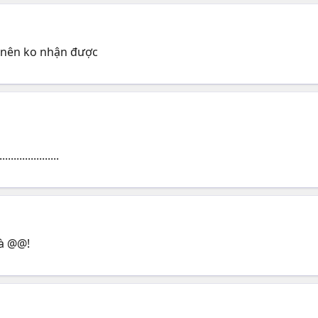
ầy nên ko nhận được
.....................
 à @@!