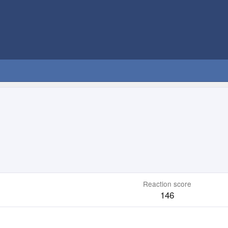
Reaction score
146