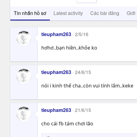
Tin nhắn hồ sơ
Latest activity
Các bài đăng
Giới 
tieupham263
2/5/16
hơhơ..bạn hiền..khỏe ko
tieupham263
24/6/15
nói i kinh thế cha..còn vui tính lắm..keke
tieupham263
21/6/15
cho cái fb tám chơi lão