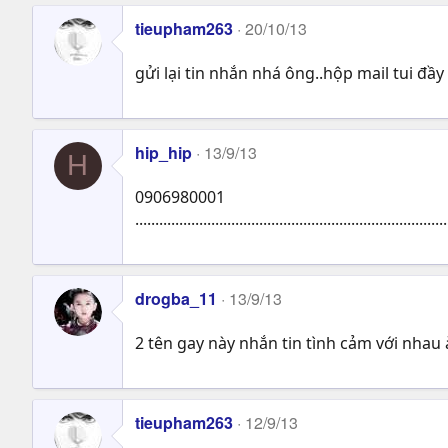
tieupham263
20/10/13
gửi lại tin nhắn nhá ông..hộp mail tui đ
hip_hip
13/9/13
H
0906980001
..............................................................................
drogba_11
13/9/13
2 tên gay này nhắn tin tình cảm với nhau
tieupham263
12/9/13