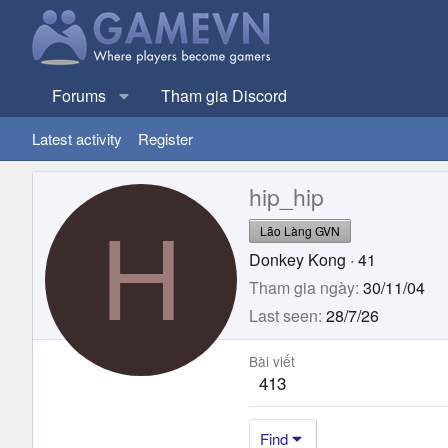
Forums
Tham gia Discord
Latest activity
Register
hip_hip
H
Lão Làng GVN
Donkey Kong
·
41
Tham gia ngày
30/11/04
Last seen
28/7/26
Bài viết
413
Find