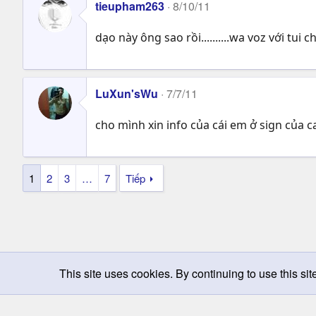
tieupham263
8/10/11
dạo này ông sao rồi..........wa voz với tui c
LuXun'sWu
7/7/11
cho mình xin info của cái em ở sign của 
1
2
3
…
7
Tiếp
This site uses cookies. By continuing to use this sit
Chọn giao diện
Change width