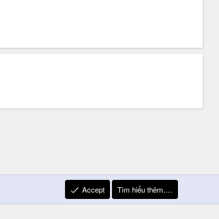
Accept
Tìm hiểu thêm.…
R
Liên hệ
Quy định và Nội quy
Privacy Policy
Trợ giúp
S
S