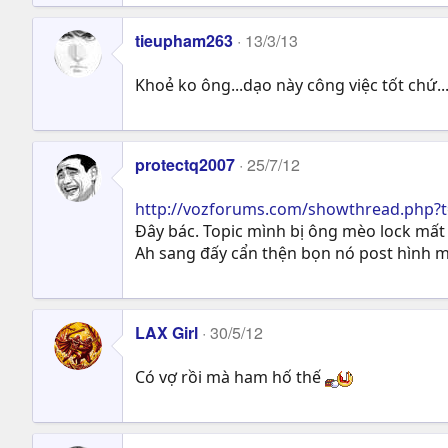
tieupham263
13/3/13
Khoẻ ko ông...dạo này công việc tốt chứ...
protectq2007
25/7/12
http://vozforums.com/showthread.php?
Đây bác. Topic mình bị ông mèo lock mất r
Ah sang đấy cẩn thện bọn nó post hình m
LAX Girl
30/5/12
Có vợ rồi mà ham hố thế