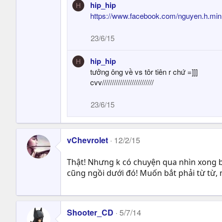
hip_hip
H
https://www.facebook.com/nguyen.h.min
23/6/15
hip_hip
H
tưởng ông về vs tôr tiên r chứ =]]]
cvv//////////////////////////
23/6/15
vChevrolet
12/2/15
Thật! Nhưng k có chuyện qua nhìn xong bỏ
cũng ngồi dưới đó! Muốn bắt phải từ từ,
Shooter_CD
5/7/14