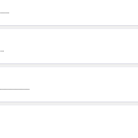
........
...
....................