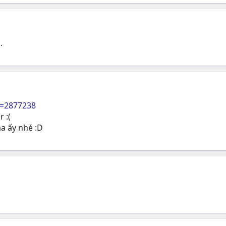
.
t=2877238
 :(
a ấy nhé :D