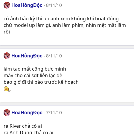
HoaHồngĐộc
8/11/10
có ảnh hậu kỳ thì up anh xem không khí hoạt động
chứ model up làm gì. anh làm phim, nhìn mệt mắt lắm
rồi
HoaHồngĐộc
8/11/10
làm tao mất công bực mình
mày cho cái sdt liên lạc đê
bao giờ đi thì báo trước kế hoạch
HoaHồngĐộc
7/11/10
ra River chả có ai
ra Anh Dũng chả có ai