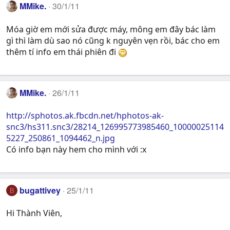
MMike.
30/1/11
Móa giờ em mới sửa được máy, mông em đây bác làm
gì thì làm dù sao nó cũng k nguyên vẹn rồi, bác cho em
thêm tí info em thái phiên đi
MMike.
26/1/11
http://sphotos.ak.fbcdn.net/hphotos-ak-
snc3/hs311.snc3/28214_126995773985460_10000025114
5227_250861_1094462_n.jpg
Có info bạn này hem cho mình với :x
bugattivey
25/1/11
B
Hi Thành Viên,