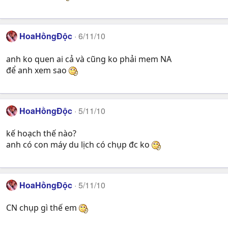
HoaHồngĐộc
6/11/10
anh ko quen ai cả và cũng ko phải mem NA
để anh xem sao
HoaHồngĐộc
5/11/10
kế hoạch thế nào?
anh có con máy du lịch có chụp đc ko
HoaHồngĐộc
5/11/10
CN chụp gì thế em