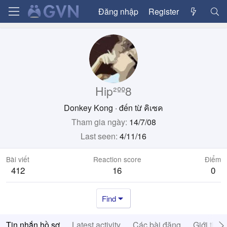
Đăng nhập
Register
Hip²ºº8
Donkey Kong
·
đến từ
คิเซค
Tham gia ngày
14/7/08
Last seen
4/11/16
Bài viết
Reaction score
Điểm
412
16
0
Find
Tin nhắn hồ sơ
Latest activity
Các bài đăng
Giới thiệ