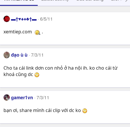
▬†♥♠♦♣†▬
6/5/11
xemtiep.com
.
đạo ù ù
7/3/11
Cho ta cái link dơn con nhỏ ở ha nội ih. ko cho cái từ
khoá cũng dc
gamer1vn
7/3/11
bạn ơi, share mình cái clip với dc ko