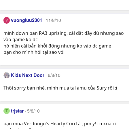
vuongluu2301
11/8/10
V
mình down ban RA3 uprising, cài đặt đầy đủ nhưng sao
vào game ko dc
nó hiện cái bản khởi động nhưng ko vào dc game
bạn cho mình hỏi tại sao với
Kids Next Door
6/8/10
Thôi sorry bạn nhé, mình mua tal amu của Sury rồi :(
trjstar
5/8/10
T
bạn mua Verdungo's Hearty Cord à , pm y! : mr.natri