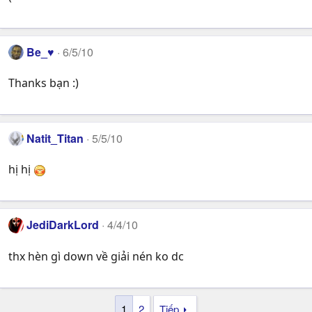
Be_♥
6/5/10
Thanks bạn :)
Natit_Titan
5/5/10
hị hị
JediDarkLord
4/4/10
thx hèn gì down về giải nén ko dc
1
2
Tiếp