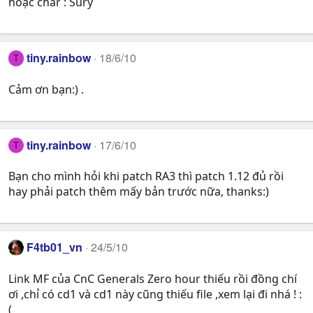
hoặc char : Sury
tiny.rainbow
18/6/10
T
Cảm ơn bạn:) .
tiny.rainbow
17/6/10
T
Bạn cho mình hỏi khi patch RA3 thì patch 1.12 đủ rồi
hay phải patch thêm mấy bản trước nữa, thanks:)
F4tb01_vn
24/5/10
Link MF của CnC Generals Zero hour thiếu rồi đồng chí
ơi ,chỉ có cd1 và cd1 này cũng thiếu file ,xem lại đi nhá ! :
(