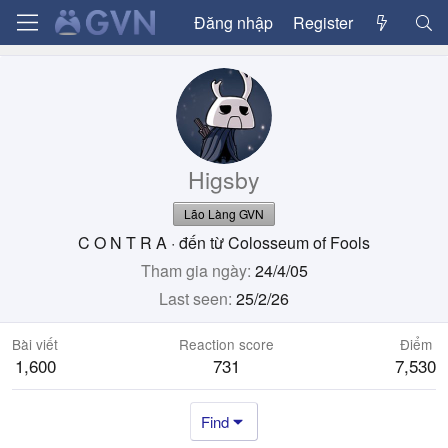
Đăng nhập
Register
Higsby
Lão Làng GVN
C O N T R A
·
đến từ
Colosseum of Fools
Tham gia ngày
24/4/05
Last seen
25/2/26
Bài viết
Reaction score
Điểm
1,600
731
7,530
Find