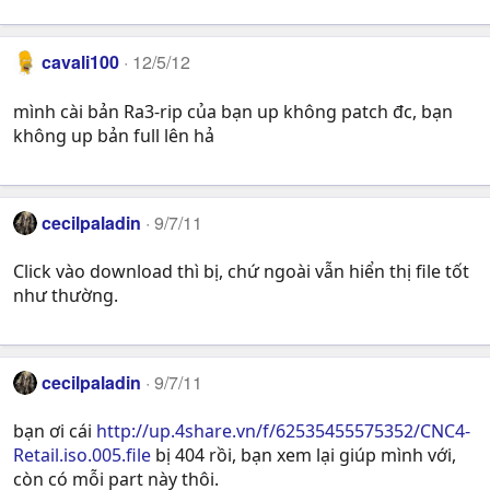
cavali100
12/5/12
mình cài bản Ra3-rip của bạn up không patch đc, bạn
không up bản full lên hả
cecilpaladin
9/7/11
Click vào download thì bị, chứ ngoài vẫn hiển thị file tốt
như thường.
cecilpaladin
9/7/11
bạn ơi cái
http://up.4share.vn/f/62535455575352/CNC4-
Retail.iso.005.file
bị 404 rồi, bạn xem lại giúp mình với,
còn có mỗi part này thôi.