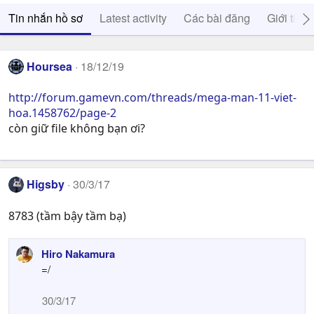
Tin nhắn hồ sơ
Latest activity
Các bài đăng
Giới thiệ
Hoursea
18/12/19
http://forum.gamevn.com/threads/mega-man-11-viet-
hoa.1458762/page-2
còn giữ file không bạn ơi?
Higsby
30/3/17
8783 (tầm bậy tầm bạ)
Hiro Nakamura
=/
30/3/17