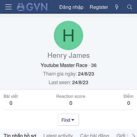
Đăng nhập
Register
H
Henry James
Youtube Master Race
·
36
Tham gia ngày
24/8/23
Last seen
24/8/23
Bài viết
Reaction score
Điểm
0
0
0
Find
Tin nhắn hồ sơ
Latest activity
Các bài đăng
Giới thiệ