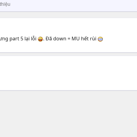
thiệu
ng part 5 lại lỗi
. Đã down = MU hết rùi