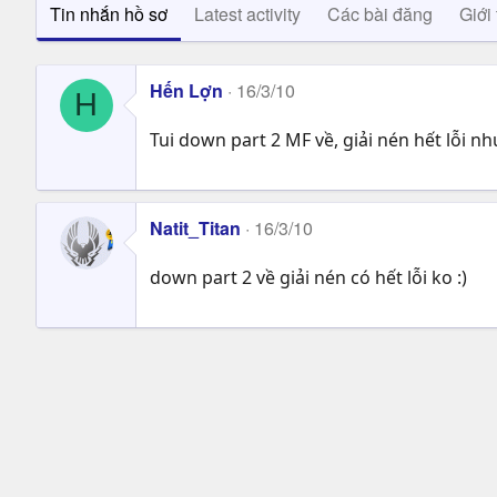
Tin nhắn hồ sơ
Latest activity
Các bài đăng
Giới 
Hến Lợn
16/3/10
H
Tui down part 2 MF về, giải nén hết lỗi như
Natit_Titan
16/3/10
down part 2 về giải nén có hết lỗi ko :)