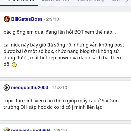
BillGatesBoss
2/9/10
bác giống em quá, đang lên hỏi BQT xem thế nào...
cái nick này bây giờ đã sống rồi nhưng vẫn không post
được bài ở một số box, chức năng blog thì không sử
dụng được, mất hết rep power và danh sách bài theo
dõi
meoquaithu2003
11/8/10
topic tân sinh viên cậu thêm giúp mấy cậu ở Sài Gòn
trường DH sắp học dc ko :d có j mình liên lạc
nguyentrung0904
2/8/10