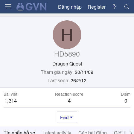
Đăng nhập
Register
H
HD5890
Dragon Quest
Tham gia ngày
20/11/09
Last seen
26/2/12
Bài viết
Reaction score
Điểm
1,314
4
0
Find
Tin nhắn hồ sơ
Latest activity
Các bài đăng
Giới thiệ