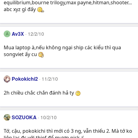
equilibrium,bourne trilogy,max payne,hitman,shooter...
abc xyz gì đấy
Av3X
12/2/10
A
Mua laptop à,nếu không ngại ship các kiểu thì qua
songviet ấy cu
Pokokichi2
11/2/10
2h chiều chắc chắn đánh hả ty
SOZUOKA
10/2/10
Tớ, cậu, pokokichi thì mới có 3 ng, vẫn thiếu 2. Mà tớ ko
liên lạc đc với thief để mượn nick :(