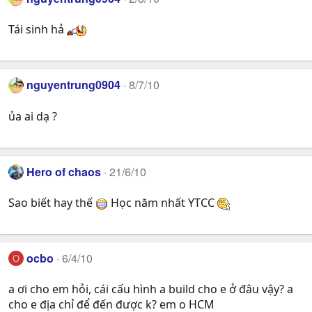
Tái sinh hả
nguyentrung0904
8/7/10
ủa ai dạ ?
Hero of chaos
21/6/10
Sao biết hay thế
Học năm nhất YTCC
ocbo
6/4/10
O
a ơi cho em hỏi, cái cấu hình a build cho e ở đâu vậy? a
cho e địa chỉ để đến được k? em o HCM