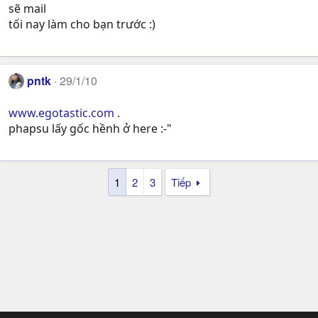
sẽ mail
tối nay làm cho bạn trước :)
pntk
29/1/10
www.egotastic.com
.
phapsu lấy gốc hềnh ở here :-"
1
2
3
Tiếp