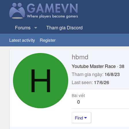
Forums
Tham gia Discord
Latest activity
Register
hbmd
H
Youtube Master Race
·
38
Tham gia ngày
16/8/23
Last seen
17/6/26
Bài viết
0
Find