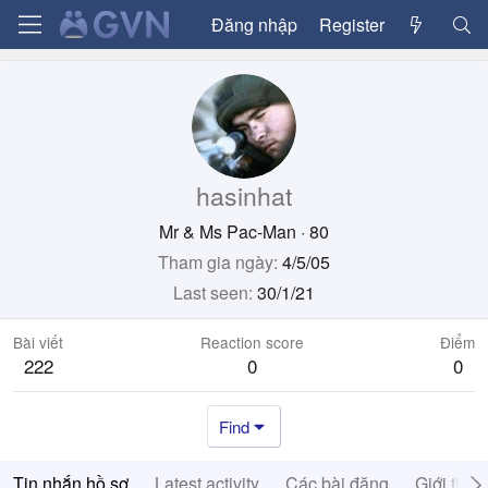
Đăng nhập
Register
hasinhat
Mr & Ms Pac-Man
·
80
Tham gia ngày
4/5/05
Last seen
30/1/21
Bài viết
Reaction score
Điểm
222
0
0
Find
Tin nhắn hồ sơ
Latest activity
Các bài đăng
Giới thiệ