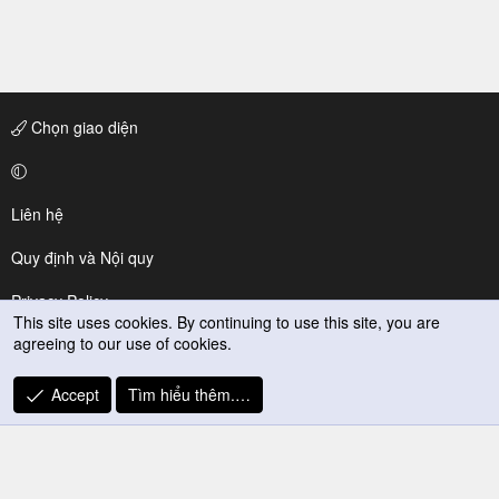
Chọn giao diện
Liên hệ
Quy định và Nội quy
Privacy Policy
This site uses cookies. By continuing to use this site, you are
agreeing to our use of cookies.
Trợ giúp
R
Accept
Tìm hiểu thêm.…
S
S