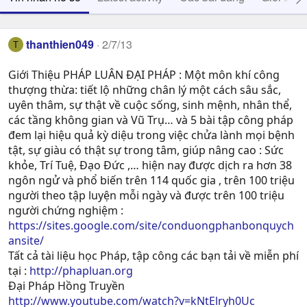
thanthien049
2/7/13
T
Giới Thiệu PHÁP LUÂN ĐẠI PHÁP : Một môn khí công
thượng thừa: tiết lộ những chân lý một cách sâu sắc,
uyên thâm, sự thật về cuộc sống, sinh mệnh, nhân thể,
các tầng không gian và Vũ Trụ… và 5 bài tập công pháp
đem lại hiệu quả kỳ diệu trong việc chửa lành mọi bệnh
tật, sự giàu có thật sự trong tâm, giúp nâng cao : Sức
khỏe, Trí Tuệ, Ðạo Ðức ,… hiện nay được dịch ra hơn 38
ngôn ngử và phổ biến trên 114 quốc gia , trên 100 triệu
người theo tập luyện mỗi ngày và được trên 100 triệu
người chứng nghiệm :
https://sites.google.com/site/conduongphanbonquych
ansite/
Tất cả tài liệu học Pháp, tập công các bạn tải về miễn phí
tại :
http://phapluan.org
Đại Pháp Hồng Truyền
http://www.youtube.com/watch?v=kNtElryh0Uc