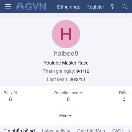
Đăng nhập
Register
H
haibeo8
Youtube Master Race
Tham gia ngày
9/1/12
Last seen
26/2/12
Bài viết
Reaction score
Điểm
6
0
0
Find
Tin nhắn hồ sơ
Latest activity
Các bài đăng
Giới thiệ