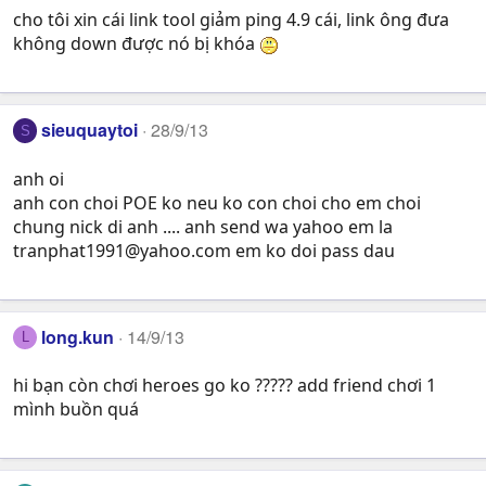
cho tôi xin cái link tool giảm ping 4.9 cái, link ông đưa
không down được nó bị khóa
sieuquaytoi
28/9/13
S
anh oi
anh con choi POE ko neu ko con choi cho em choi
chung nick di anh .... anh send wa yahoo em la
tranphat1991@yahoo.com
em ko doi pass dau
long.kun
14/9/13
L
hi bạn còn chơi heroes go ko ????? add friend chơi 1
mình buồn quá