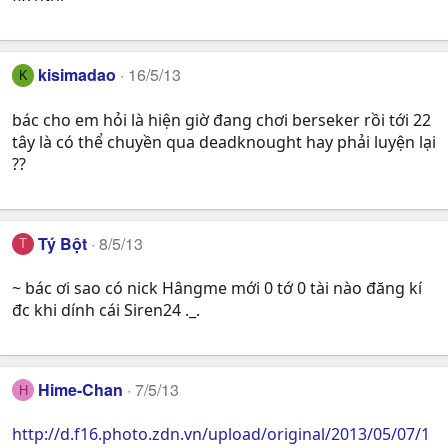
kisimadao
16/5/13
K
bác cho em hỏi là hiện giờ đang chơi berseker rồi tới 22
tây là có thể chuyền qua deadknought hay phải luyện lại
??
Tý Bột
8/5/13
T
~ bác ơi sao có nick Hângme mới 0 tớ 0 tài nào đăng kí
đc khi dính cái Siren24 ._.
Hime-Chan
7/5/13
H
http://d.f16.photo.zdn.vn/upload/original/2013/05/07/1