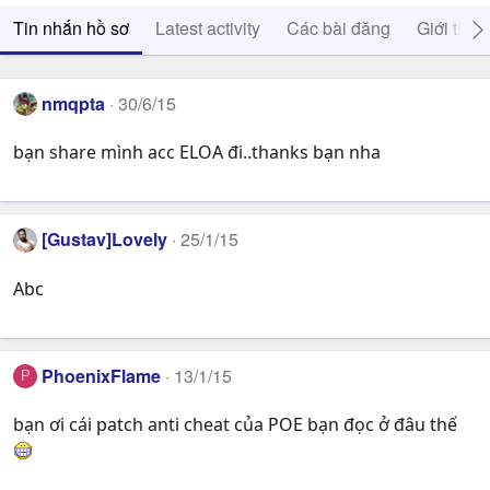
Tin nhắn hồ sơ
Latest activity
Các bài đăng
Giới thiệ
nmqpta
30/6/15
bạn share mình acc ELOA đi..thanks bạn nha
[Gustav]Lovely
25/1/15
Abc
PhoenixFlame
13/1/15
P
bạn ơi cái patch anti cheat của POE bạn đọc ở đâu thế