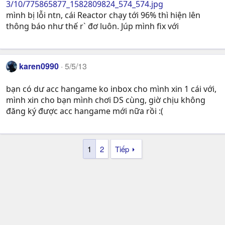
3/10/775865877_1582809824_574_574.jpg
mình bị lỗi ntn, cái Reactor chạy tới 96% thì hiện lên
thông báo như thế r` đơ luôn. Júp mình fix với
karen0990
5/5/13
bạn có dư acc hangame ko inbox cho mình xin 1 cái với,
mình xin cho bạn mình chơi DS cùng, giờ chịu không
đăng ký được acc hangame mới nữa rồi :(
1
2
Tiếp