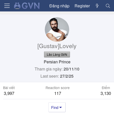
Đăng nhập
Register
[Gustav]Lovely
Lão Làng GVN
Persian Prince
Tham gia ngày
20/11/10
Last seen
27/2/25
Bài viết
Reaction score
Điểm
3,997
117
3,130
Find