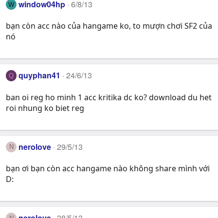
window04hp
6/8/13
W
bạn còn acc nào của hangame ko, to mượn chơi SF2 của
nó
quyphan41
24/6/13
Q
ban oi reg ho minh 1 acc kritika dc ko? download du het
roi nhung ko biet reg
nerolove
29/5/13
N
bạn ơi bạn còn acc hangame nào không share mình với
D:
nerolove
28/5/13