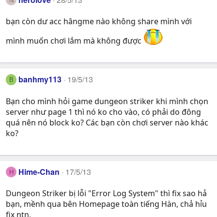
N
bạn còn dư acc hângme nào không share mình với
mình muốn chơi lắm mà không được
banhmy113
19/5/13
B
Bạn cho mình hỏi game dungeon striker khi mình chọn
server như page 1 thì nó ko cho vào, có phải do đông
quá nên nó block ko? Các bạn còn chơi server nào khác
ko?
Hime-Chan
17/5/13
H
Dungeon Striker bị lỗi "Error Log System" thì fix sao hả
bạn, mềnh qua bên Homepage toàn tiếng Hàn, chả hỉu
fix ntn.