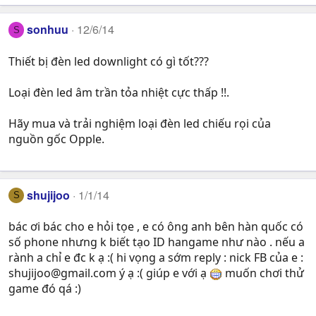
sonhuu
12/6/14
S
Thiết bị đèn led downlight có gì tốt???
Loại đèn led âm trần tỏa nhiệt cực thấp !!.
Hãy mua và trải nghiệm loại đèn led chiếu rọi của
nguồn gốc Opple.
shujijoo
1/1/14
S
bác ơi bác cho e hỏi tọe , e có ông anh bên hàn quốc có
số phone nhưng k biết tạo ID hangame như nào . nếu a
rành a chỉ e đc k ạ :( hi vọng a sớm reply : nick FB của e :
shujijoo@gmail.com
ý ạ :( giúp e với ạ
muốn chơi thử
game đó qá :)