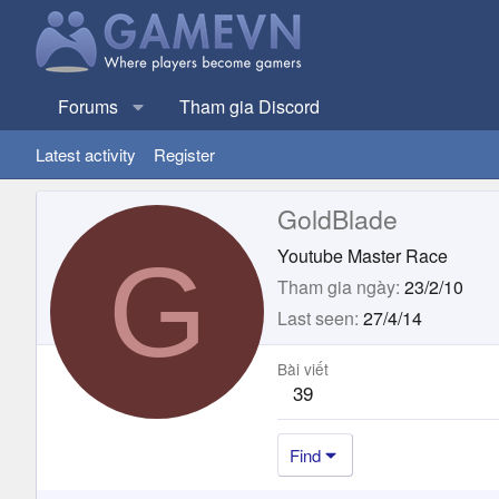
Forums
Tham gia Discord
Latest activity
Register
GoldBlade
G
Youtube Master Race
Tham gia ngày
23/2/10
Last seen
27/4/14
Bài viết
39
Find