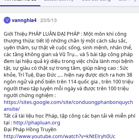
vannghia4
23/5/13
V
Giới Thiệu PHÁP LUÂN ĐẠI PHÁP : Một môn khí công
thượng thừa: tiết lộ những chân lý một cách sâu sắc,
uyên thâm, sự thật về cuộc sống, sinh mệnh, nhân thể,
các tầng không gian và Vũ Trụ… và 5 bài tập công pháp
đem lại hiệu quả kỳ diệu trong việc chửa lành mọi bệnh
tật, sự giàu có thật sự trong tâm, giúp nâng cao : Sức
khỏe, Trí Tuệ, Ðạo Ðức ,… hiện nay được dịch ra hơn 38
ngôn ngử và phổ biến trên 114 quốc gia , trên 100 triệu
người theo tập luyện mỗi ngày và được trên 100 triệu
người chứng nghiệm :
https://sites.google.com/site/conduongphanbonquych
ansite/
Tất cả tài liệu học Pháp, tập công các bạn tải về miễn phí
tại :
http://phapluan.org
Đại Pháp Hồng Truyền
http://www.youtube.com/watch?v=kNtElryh0Uc