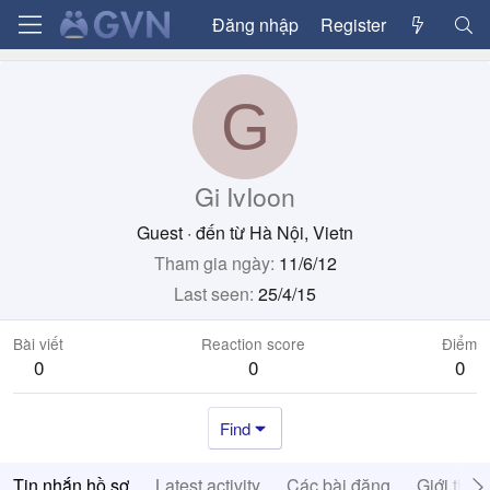
Đăng nhập
Register
G
Gi IvIoon
Guest
·
đến từ
Hà Nội, Vietn
Tham gia ngày
11/6/12
Last seen
25/4/15
Bài viết
Reaction score
Điểm
0
0
0
Find
Tin nhắn hồ sơ
Latest activity
Các bài đăng
Giới thiệ