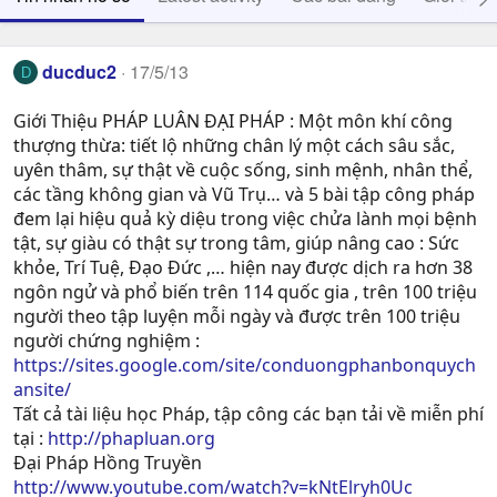
ducduc2
17/5/13
D
Giới Thiệu PHÁP LUÂN ĐẠI PHÁP : Một môn khí công
thượng thừa: tiết lộ những chân lý một cách sâu sắc,
uyên thâm, sự thật về cuộc sống, sinh mệnh, nhân thể,
các tầng không gian và Vũ Trụ… và 5 bài tập công pháp
đem lại hiệu quả kỳ diệu trong việc chửa lành mọi bệnh
tật, sự giàu có thật sự trong tâm, giúp nâng cao : Sức
khỏe, Trí Tuệ, Ðạo Ðức ,… hiện nay được dịch ra hơn 38
ngôn ngử và phổ biến trên 114 quốc gia , trên 100 triệu
người theo tập luyện mỗi ngày và được trên 100 triệu
người chứng nghiệm :
https://sites.google.com/site/conduongphanbonquych
ansite/
Tất cả tài liệu học Pháp, tập công các bạn tải về miễn phí
tại :
http://phapluan.org
Đại Pháp Hồng Truyền
http://www.youtube.com/watch?v=kNtElryh0Uc