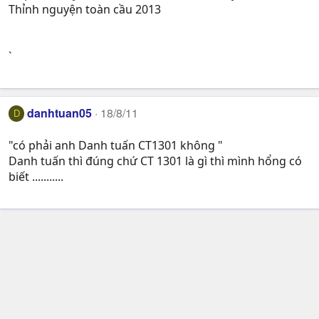
Thỉnh nguyện toàn cầu 2013
`
danhtuan05
18/8/11
D
"có phải anh Danh tuấn CT1301 không "
Danh tuấn thì đúng chứ CT 1301 là gì thì mình hổng có
biết ...........