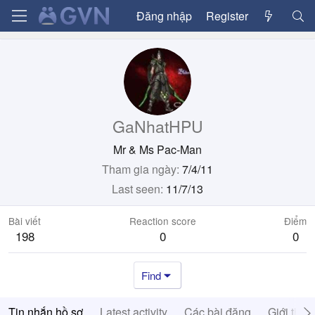
Đăng nhập
Register
GaNhatHPU
Mr & Ms Pac-Man
Tham gia ngày
7/4/11
Last seen
11/7/13
Bài viết
Reaction score
Điểm
198
0
0
Find
Tin nhắn hồ sơ
Latest activity
Các bài đăng
Giới thiệ