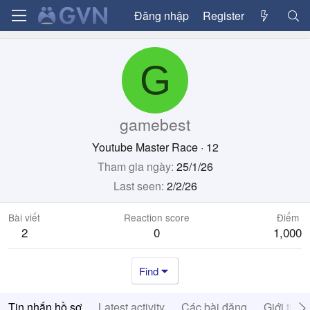
Đăng nhập
Register
G
gamebest
Youtube Master Race
·
12
Tham gia ngày
25/1/26
Last seen
2/2/26
Bài viết
Reaction score
Điểm
2
0
1,000
Find
Tin nhắn hồ sơ
Latest activity
Các bài đăng
Giới thiệ