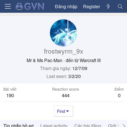
Đăng nhập
Register
frostwyrm_9x
Mr & Ms Pac-Man
·
đến từ
Warcraft III
Tham gia ngày
12/7/09
Last seen
3/2/20
Bài viết
Reaction score
Điểm
190
444
0
Find
Tin nhắn hồ sơ
Latest activity
Các bài đăng
Giới thiệ