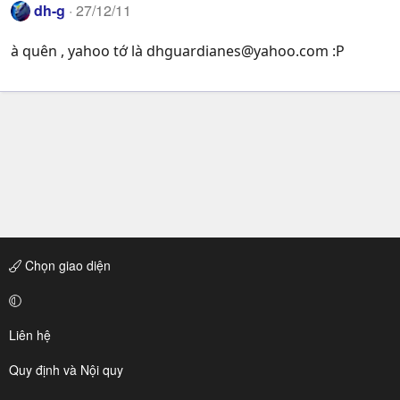
dh-g
27/12/11
à quên , yahoo tớ là
dhguardianes@yahoo.com
:P
Chọn giao diện
Liên hệ
Quy định và Nội quy