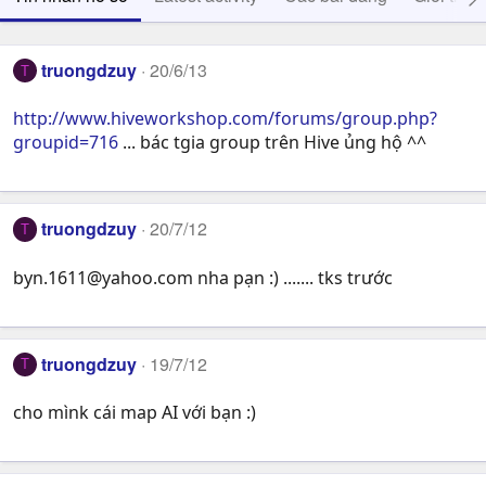
truongdzuy
20/6/13
T
http://www.hiveworkshop.com/forums/group.php?
groupid=716
... bác tgia group trên Hive ủng hộ ^^
truongdzuy
20/7/12
T
byn.1611@yahoo.com
nha pạn :) ....... tks trước
truongdzuy
19/7/12
T
cho mìnk cái map AI với bạn :)