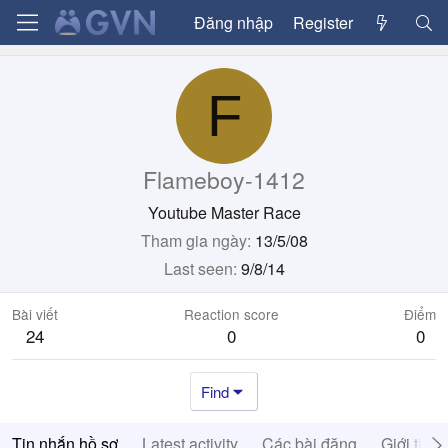
Đăng nhập
Register
F
Flameboy-1412
Youtube Master Race
Tham gia ngày
13/5/08
Last seen
9/8/14
Bài viết
Reaction score
Điểm
24
0
0
Find
Tin nhắn hồ sơ
Latest activity
Các bài đăng
Giới thiệ