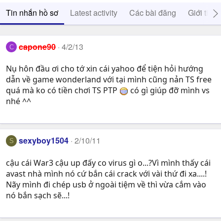
Tin nhắn hồ sơ
Latest activity
Các bài đăng
Giới thiệ
capone90
4/2/13
C
Nụ hôn đầu ơi cho tớ xin cái yahoo để tiện hỏi hướng
dẫn về game wonderland với tại mình cũng nản TS free
quá mà ko có tiền chơi TS PTP
có gì giúp đỡ mình vs
nhé ^^
sexyboy1504
2/10/11
S
cậu cái War3 cậu up đấy co virus gì o...?Vì mình thấy cái
avast nhà mình nó cứ bắn cái crack với vài thứ đi xa....!
Nãy mình đi chép usb ở ngoài tiệm về thì vừa cắm vào
nó bắn sạch sẽ...!