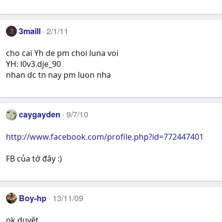
3maill
2/1/11
3
cho cai Yh de pm choi luna voi
YH: l0v3.dje_90
nhan dc tn nay pm luon nha
caygayden
9/7/10
http://www.facebook.com/profile.php?id=772447401
FB của tớ đây :)
Boy-hp
13/11/09
ok duyệt .