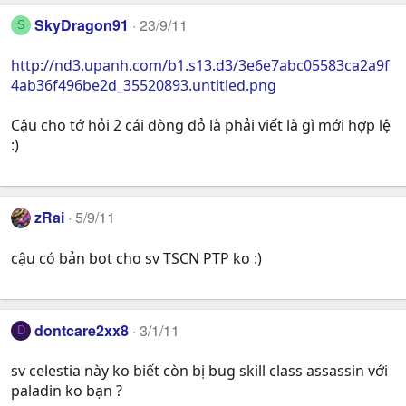
SkyDragon91
23/9/11
S
http://nd3.upanh.com/b1.s13.d3/3e6e7abc05583ca2a9f
4ab36f496be2d_35520893.untitled.png
Cậu cho tớ hỏi 2 cái dòng đỏ là phải viết là gì mới hợp lệ
:)
zRai
5/9/11
cậu có bản bot cho sv TSCN PTP ko :)
dontcare2xx8
3/1/11
D
sv celestia này ko biết còn bị bug skill class assassin với
paladin ko bạn ?