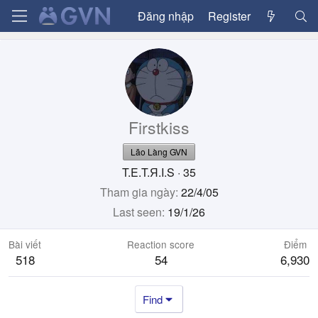
Đăng nhập
Register
Firstkiss
Lão Làng GVN
T.E.T.Я.I.S
·
35
Tham gia ngày
22/4/05
Last seen
19/1/26
Bài viết
Reaction score
Điểm
518
54
6,930
Find