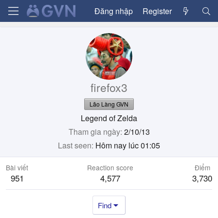
Đăng nhập
Register
firefox3
Lão Làng GVN
Legend of Zelda
Tham gia ngày
2/10/13
Last seen
Hôm nay lúc 01:05
Bài viết
Reaction score
Điểm
951
4,577
3,730
Find