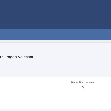
từ
Dragon Volcanal
Reaction score
0