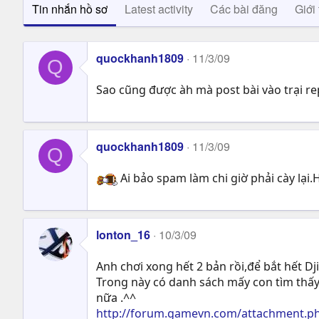
Tin nhắn hồ sơ
Latest activity
Các bài đăng
Giới 
quockhanh1809
11/3/09
Q
Sao cũng được àh mà post bài vào trại r
quockhanh1809
11/3/09
Q
Ai bảo spam làm chi giờ phải cày lại.
lonton_16
10/3/09
Anh chơi xong hết 2 bản rồi,để bắt hết Dji
Trong này có danh sách mấy con tìm thấy 
nữa .^^
http://forum.gamevn.com/attachment.p