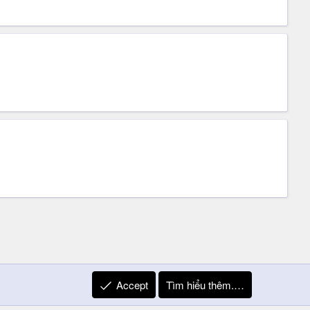
Accept
Tìm hiểu thêm.…
R
Liên hệ
Quy định và Nội quy
Privacy Policy
Trợ giúp
S