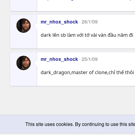
mr_nhox_shock
26/1/09
dark lên sb làm với tớ vài ván đầu năm đi
mr_nhox_shock
25/1/09
dark_dragon,master of clone,chỉ thế thôi
This site uses cookies. By continuing to use this sit
Chọn giao diện
Change width