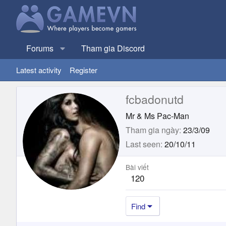
Forums
Tham gia Discord
Latest activity
Register
fcbadonutd
Mr & Ms Pac-Man
Tham gia ngày
23/3/09
Last seen
20/10/11
Bài viết
120
Find