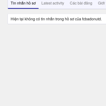
Tin nhắn hồ sơ
Latest activity
Các bài đăng
Giới 
Hiện tại không có tin nhắn trong hồ sơ của fcbadonutd.