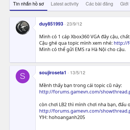
Tin nhắn hồ sơ
Latest activity
Các bài đăng
Giới 
duy851993
23/9/12
Mình có 1 cáp Xbox360 VGA đây cậu, chất
Cậu ghé qua topic mình xem nhé:
http:/
Mình có thể gửi EMS ra Hà Nội cho cậu.
soujiroseta1
13/5/12
S
Mềnh thấy bạn trong cái topic cũ này:
http://forums.gamevn.com/showthread.ph
còn chơi LB2 thì mình chơi nha bạn, đấu o
http://forums.gamevn.com/showthread.
Y!H: hohoanganh205