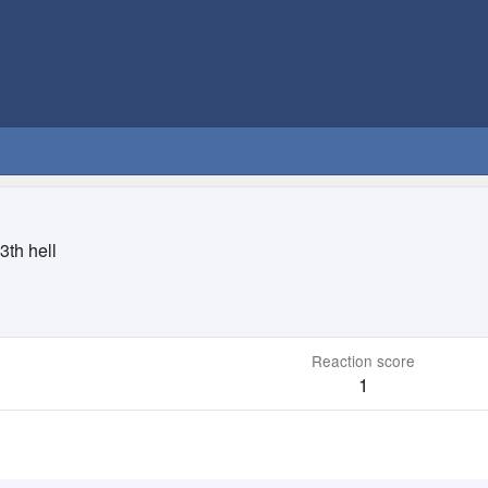
3th hell
Reaction score
1