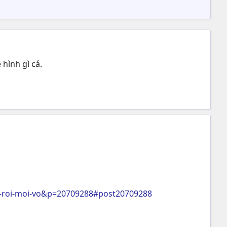
hình gì cả.
c-roi-moi-vo&p=20709288#post20709288