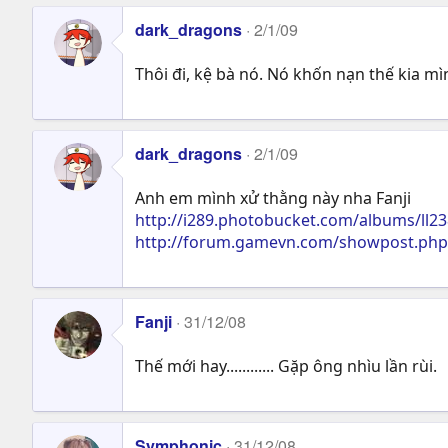
dark_dragons
2/1/09
Thôi đi, kệ bà nó. Nó khốn nạn thế kia mìn
dark_dragons
2/1/09
Anh em mình xử thằng này nha Fanji
http://i289.photobucket.com/albums/ll23
http://forum.gamevn.com/showpost.ph
Fanji
31/12/08
Thế mới hay............ Gặp ông nhìu lần rùi.
Symphonic
31/12/08