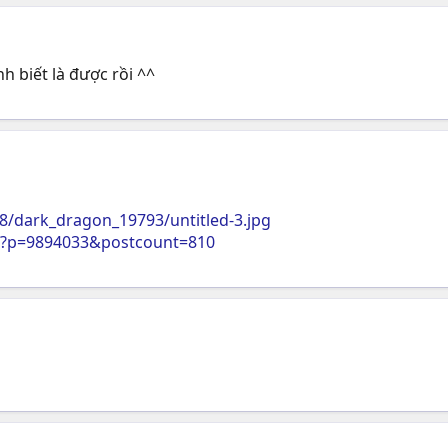
h biết là được rồi ^^
8/dark_dragon_19793/untitled-3.jpg
p?p=9894033&postcount=810