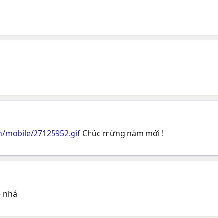
/mobile/27125952.gif
Chúc mừng năm mới !
 nhá!