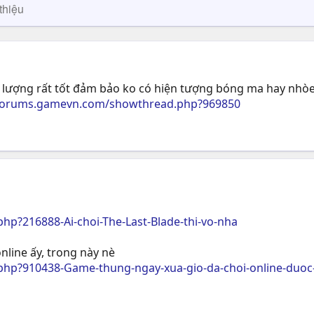
thiệu
 lượng rất tốt đảm bảo ko có hiện tượng bóng ma hay nhòe 
/forums.gamevn.com/showthread.php?969850
p?216888-Ai-choi-The-Last-Blade-thi-vo-nha
nline ấy, trong này nè
php?910438-Game-thung-ngay-xua-gio-da-choi-online-duo