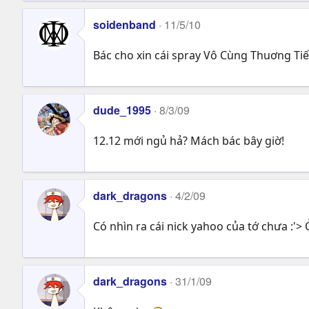
soidenband
11/5/10
Bác cho xin cái spray Vô Cùng Thuơng Tiế
dude_1995
8/3/09
12.12 mới ngủ hả? Mách bác bây giờ!
dark_dragons
4/2/09
Có nhìn ra cái nick yahoo của tớ chưa :'>
dark_dragons
31/1/09