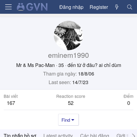
Đăng nhập
Register
eminem1990
Mr & Ms Pac-Man
·
35
·
đến từ
ở đâu? ai chỉ dùm
Tham gia ngày
18/8/06
Last seen
14/7/23
Bài viết
Reaction score
Điểm
167
52
0
Find
Tin nhắn hồ sơ
Latest activity
Các bài đăng
Giới thiệ