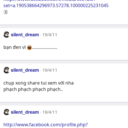
set=a.190538664296973.57278.100000225231045
:))
silent_dream
19/4/11
bạn đen vl
......................
silent_dream
19/4/11
chụp xong share tui xem với nha
phạch phạch phạch phạch..
silent_dream
19/4/11
http://www.facebook.com/profile.php?