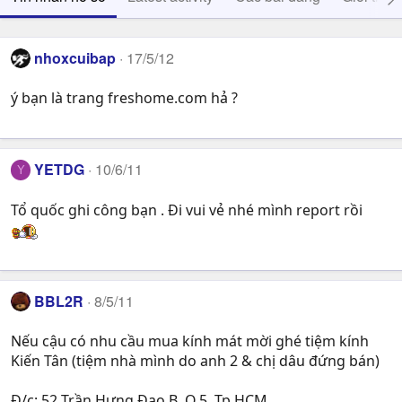
nhoxcuibap
17/5/12
ý bạn là trang freshome.com hả ?
YETDG
10/6/11
Y
Tổ quốc ghi công bạn . Đi vui vẻ nhé mình report rồi
BBL2R
8/5/11
Nếu cậu có nhu cầu mua kính mát mời ghé tiệm kính
Kiến Tân (tiệm nhà mình do anh 2 & chị dâu đứng bán)
Đ/c: 52 Trần Hưng Đạo B, Q.5, Tp.HCM