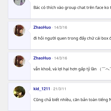
Bác có thích vào group chat trên face ko 
ZhaoHuo
14/3/16
đi hỏi người quen trong đấy chứ cái box đ
ZhaoHuo
14/3/16
vẫn khoẻ, và lợi hại hơn gấp tỷ lần （
kid_1211
21/3/11
Cũng chả biết nhiều, căn bản toàn tiếng