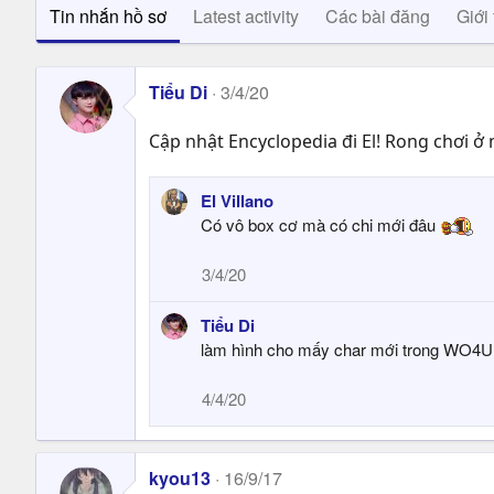
Tin nhắn hồ sơ
Latest activity
Các bài đăng
Giới 
Tiểu Di
3/4/20
Cập nhật Encyclopedia đi El! Rong chơi ở
El Villano
Có vô box cơ mà có chi mới đâu
3/4/20
Tiểu Di
làm hình cho mấy char mới trong WO4U vs
4/4/20
kyou13
16/9/17