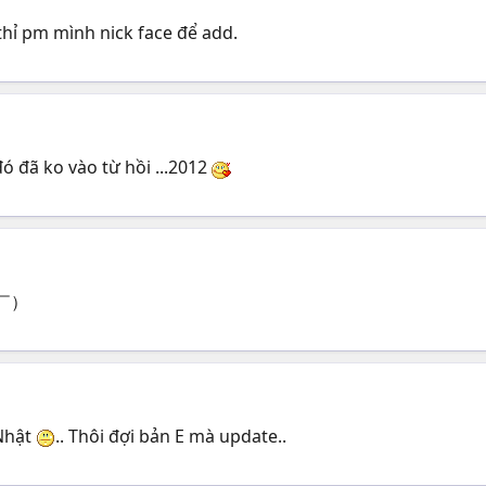
thỉ pm mình nick face để add.
ó đã ko vào từ hồi ...2012
￣へ￣）
 Nhật
.. Thôi đợi bản E mà update..