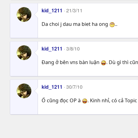
kid_1211
21/3/11
Da choi j dau ma biet ha ong
..
kid_1211
3/8/10
Đang ở bên vns bàn luận
. Dù gì thì cũ
kid_1211
30/7/10
Ố cũng đọc OP à
. Kinh nhỉ, có cả Topic