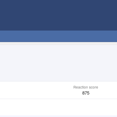
Reaction score
875