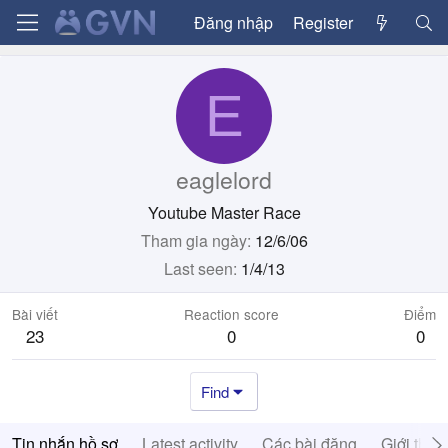
Đăng nhập
Register
E
eaglelord
Youtube Master Race
Tham gia ngày
12/6/06
Last seen
1/4/13
Bài viết
Reaction score
Điểm
23
0
0
Find
Tin nhắn hồ sơ
Latest activity
Các bài đăng
Giới thiệ