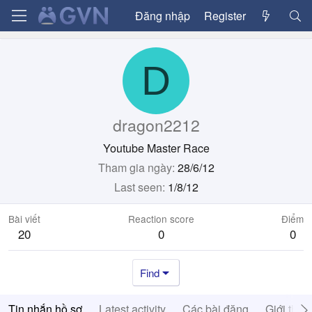
Đăng nhập
Register
D
dragon2212
Youtube Master Race
Tham gia ngày
28/6/12
Last seen
1/8/12
Bài viết
Reaction score
Điểm
20
0
0
Find
Tin nhắn hồ sơ
Latest activity
Các bài đăng
Giới thiệ