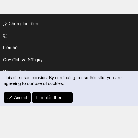
Chọn giao diện
Liên hệ
Quy định và Nội quy
Privacy Policy
This site uses cookies. By continuing to use this site, you are
agreeing to our use of cookies.
Trợ giúp
R
Accept
Tìm hiểu thêm.…
S
S