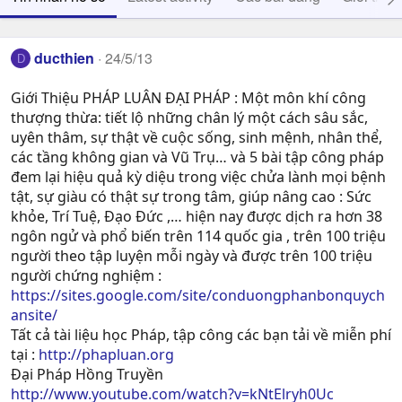
ducthien
24/5/13
D
Giới Thiệu PHÁP LUÂN ĐẠI PHÁP : Một môn khí công
thượng thừa: tiết lộ những chân lý một cách sâu sắc,
uyên thâm, sự thật về cuộc sống, sinh mệnh, nhân thể,
các tầng không gian và Vũ Trụ… và 5 bài tập công pháp
đem lại hiệu quả kỳ diệu trong việc chửa lành mọi bệnh
tật, sự giàu có thật sự trong tâm, giúp nâng cao : Sức
khỏe, Trí Tuệ, Ðạo Ðức ,… hiện nay được dịch ra hơn 38
ngôn ngử và phổ biến trên 114 quốc gia , trên 100 triệu
người theo tập luyện mỗi ngày và được trên 100 triệu
người chứng nghiệm :
https://sites.google.com/site/conduongphanbonquych
ansite/
Tất cả tài liệu học Pháp, tập công các bạn tải về miễn phí
tại :
http://phapluan.org
Đại Pháp Hồng Truyền
http://www.youtube.com/watch?v=kNtElryh0Uc