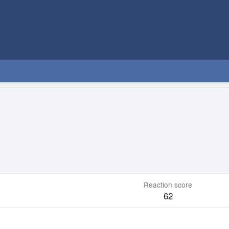
1
Reaction score
62