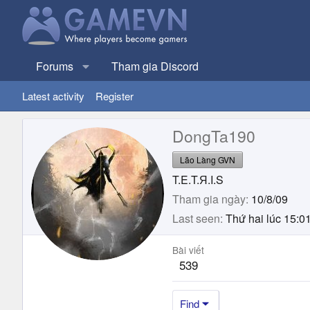
Forums
Tham gia Discord
Latest activity
Register
DongTa190
Lão Làng GVN
T.E.T.Я.I.S
Tham gia ngày
10/8/09
Last seen
Thứ hai lúc 15:0
Bài viết
539
Find