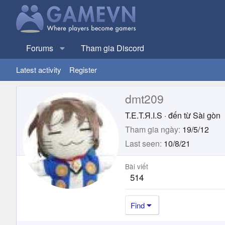
Forums
Tham gia Discord
Latest activity
Register
dmt209
T.E.T.Я.I.S
·
đến từ
Sài gòn
Tham gia ngày
19/5/12
Last seen
10/8/21
Bài viết
514
Find