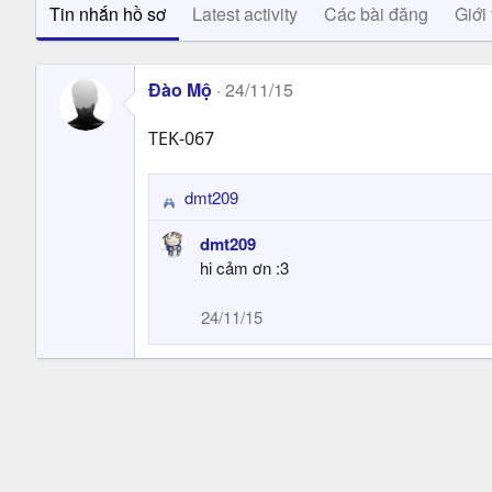
Tin nhắn hồ sơ
Latest activity
Các bài đăng
Giới 
Đào Mộ
24/11/15
TEK-067
dmt209
R
e
dmt209
a
hi cảm ơn :3
c
t
24/11/15
i
o
n
s
: