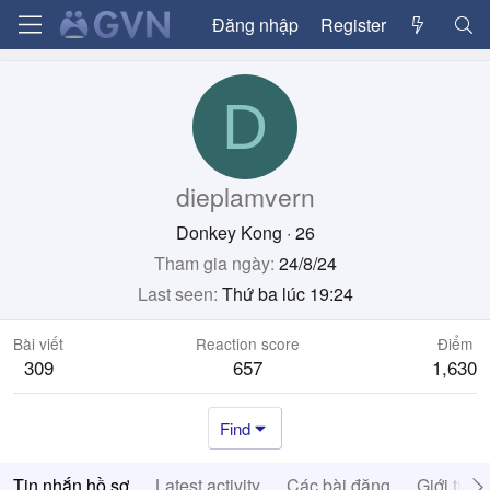
Đăng nhập
Register
D
dieplamvern
Donkey Kong
·
26
Tham gia ngày
24/8/24
Last seen
Thứ ba lúc 19:24
Bài viết
Reaction score
Điểm
309
657
1,630
Find
Tin nhắn hồ sơ
Latest activity
Các bài đăng
Giới thiệ