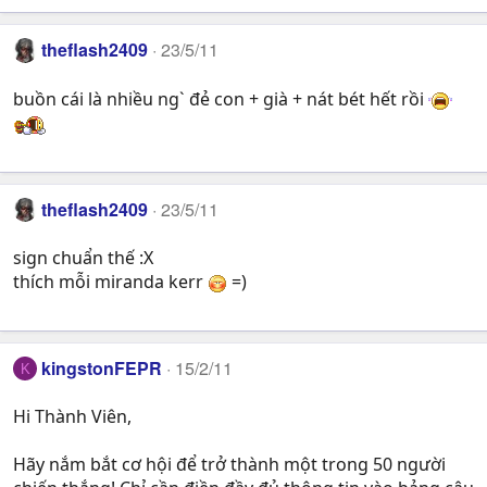
theflash2409
23/5/11
buồn cái là nhiều ng` đẻ con + già + nát bét hết rồi
theflash2409
23/5/11
sign chuẩn thế :X
thích mỗi miranda kerr
=)
kingstonFEPR
15/2/11
K
Hi Thành Viên,
Hãy nắm bắt cơ hội để trở thành một trong 50 người