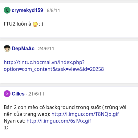
crymekyd159
8/8/11
C
FTU2 luôn à
;:)
DepMaAc
24/6/11
http://tintuc.hocmai.vn/index.php?
option=com_content&task=view&id=20258
Gilles
21/6/11
G
Bản 2 con mèo có background trong suốt ( trùng với
nền của trang web):
http://i.imgur.com/T8NQp.gif
Nyan cat:
http://i.imgur.com/6sPAx.gif
:D