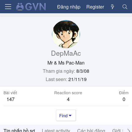
Đăng nhập
Register
DepMaAc
Mr & Ms Pac-Man
Tham gia ngày
8/3/08
Last seen
21/11/19
Bài viết
Reaction score
Điểm
147
4
0
Find
Tin nhắn hồ sơ
Latest activity
Các bài đăng
Giới thiệ