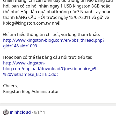
chiến thắng! Chỉ cần điền đầy đủ thông tin vào bảng câu
hỏi, bạn có cơ hội nhận ngay 1 USB Kingston 8GB hoặc
thẻ nhớ! Hấp dẫn quá phải không nào? Nhanh tay hoàn
thành BẢNG CÂU HỎI trước ngày 15/02/2011 và gửi về
kblog@kingston.com.tw
nhé!
Để tìm hiểu thông tin chi tiết, vui lòng tham khảo:
http://www.kingston-blog.com/en/bbs_thread.php?
gid=14&aid=1099
Hoặc bạn có thể tải bảng câu hỏi trực tiếp tại:
http://www.kingston-
blog.com/eupload/download/Questionnaire_v9-
%20Vietnamese_EDITED.doc
Cheers,
Kingston Blog Administrator
minhcloud
6/1/11