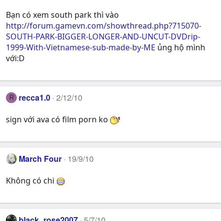
Bạn có xem south park thì vào
http://forum.gamevn.com/showthread.php?715070-
SOUTH-PARK-BIGGER-LONGER-AND-UNCUT-DVDrip-
1999-With-Vietnamese-sub-made-by-ME
ủng hộ mình
với:D
recca1.0
2/12/10
R
sign với ava có film porn ko
March Four
19/9/10
Không có chi
black_rose2007
5/7/10