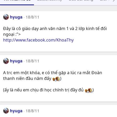
hyuga
18/8/11
Đây là cô giáo dạy anh văn năm 1 và 2 lớp kinh tế đối
ngoại :">
http://www.facebook.com/KhoaThy
hyuga
18/8/11
A trc em một khóa, e có thể gặp a lúc ra mắt Đoàn
thanh niên đầu năm đấy
)
(ấy là nếu em chịu đi học chính trị đầy đủ
)
hyuga
18/8/11