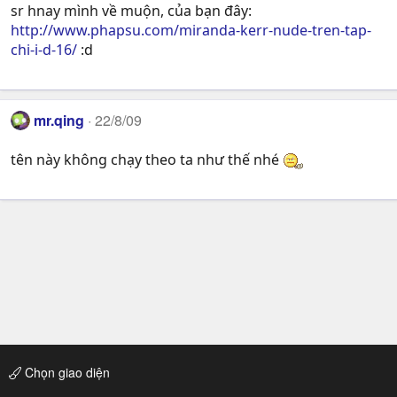
sr hnay mình về muộn, của bạn đây:
http://www.phapsu.com/miranda-kerr-nude-tren-tap-
chi-i-d-16/
:d
mr.qing
22/8/09
tên này không chạy theo ta như thế nhé
Chọn giao diện