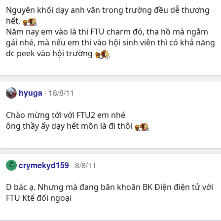
Nguyên khối dạy anh văn trong trường đều dễ thương
hết,
Năm nay em vào là thi FTU charm đó, tha hồ mà ngắm
gái nhé, mà nếu em thi vào hội sinh viên thì có khả năng
dc peek vào hội trường
hyuga
18/8/11
Chào mừng tới với FTU2 em nhé
ông thầy ấy dạy hết môn là đi thôi
crymekyd159
8/8/11
C
D bác ạ. Nhưng mà đang băn khoăn BK Điện điện tử với
FTU Ktế đối ngoại