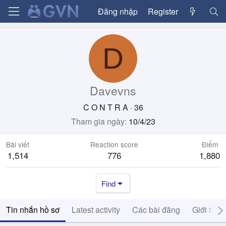
Đăng nhập
Register
D
Davevns
C O N T R A
·
36
Tham gia ngày
10/4/23
Bài viết
Reaction score
Điểm
1,514
776
1,880
Find
Tin nhắn hồ sơ
Latest activity
Các bài đăng
Giới thiệ