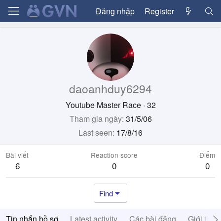
Đăng nhập
Register
daoanhduy6294
Youtube Master Race
·
32
Tham gia ngày
31/5/06
Last seen
17/8/16
Bài viết
Reaction score
Điểm
6
0
0
Find
Tin nhắn hồ sơ
Latest activity
Các bài đăng
Giới thiệ