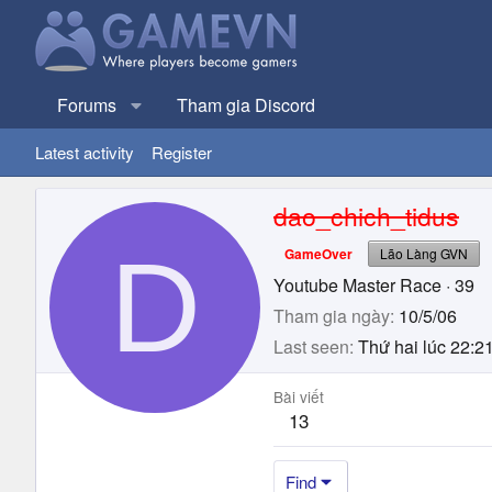
Forums
Tham gia Discord
Latest activity
Register
dao_chich_tidus
D
GameOver
Lão Làng GVN
Youtube Master Race
·
39
Tham gia ngày
10/5/06
Last seen
Thứ hai lúc 22:2
Bài viết
13
Find