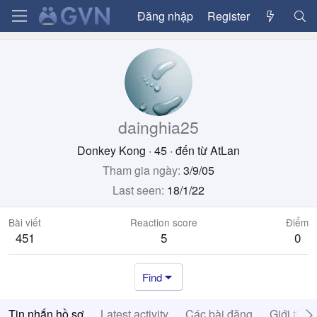
Đăng nhập
Register
dainghia25
Donkey Kong
·
45
·
đến từ
AtLan
Tham gia ngày
3/9/05
Last seen
18/1/22
Bài viết
Reaction score
Điểm
451
5
0
Find
Tin nhắn hồ sơ
Latest activity
Các bài đăng
Giới thiệ