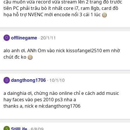
cậu muốn vừa record vừa stream lên 2 trang đó trước
tiên PC phải trâu bò ít nhất core i7, ram 8gb, card đồ
họa hỗ trợ NVENC mới encode nổi 3 cái 1 lúc
offlinegame
20/1/11
O
alo anh ơi. ANh Om vào nick kissofangel2510 em nhờ
chút đc ko
dangthong1706
10/1/10
D
a dainghia ơi, chừng nào online chỉ e cách add music
hay faces vào pes 2010 ps3 nha a
thanks a, nick e nè:dangthong1706
StillLife
6/8/09
S